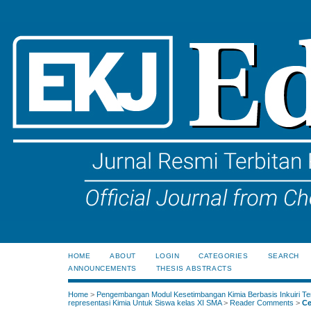
HOME
ABOUT
LOGIN
CATEGORIES
SEARCH
ANNOUNCEMENTS
THESIS ABSTRACTS
Home
>
Pengembangan Modul Kesetimbangan Kimia Berbasis Inkuiri Te
representasi Kimia Untuk Siswa kelas XI SMA
>
Reader Comments
>
Ce