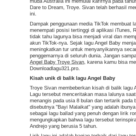
muda Australia ini memulai karirnya pada tahu
Dare to Dream, Troye. Sivan telah berhasil m
ini.
Dampak penggunaan media TikTok membuat lag
menempati posisi tertinggi di aplikasi iTunes,
tidak tahu lagunya bisa menjadi viral dan mem
akun TikTok-nya. Sejak lagu Angel Baby menjadi
meningkatkan tur untuk menyanyikannya secar
penggemarnya di seluruh dunia. Jangan sampa
Angel Baby Troye Sivan
, karena kamu bisa me
Downloadlagu321.pro.
Kisah unik di balik lagu Angel Baby
Troye Sivan membeberkan kisah di balik lagu A
Lagu tersebut menceritakan masa lalunya saat
menangis pada usia 8 bulan dan tertarik pada 
disebutnya "Bayi Malaikat" yang adalah ibunya
sebagai lagu ballad yang penuh dengan lirik ro
mengungkapkan bahwa lagu tersebut terinspira
Andrejo yang berusia 5 tahun.
Lirik lagu ini adalah bagian terbaik dari lagu te