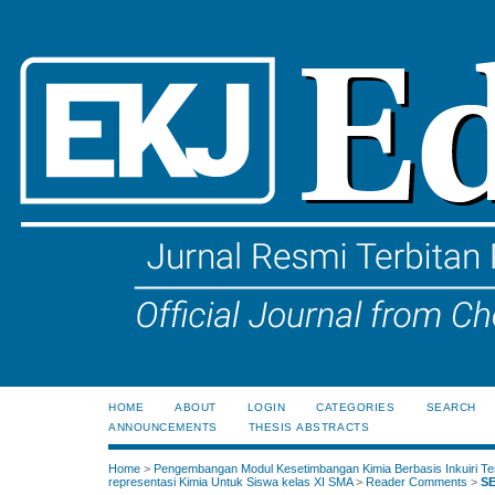
HOME
ABOUT
LOGIN
CATEGORIES
SEARCH
ANNOUNCEMENTS
THESIS ABSTRACTS
Home
>
Pengembangan Modul Kesetimbangan Kimia Berbasis Inkuiri Te
representasi Kimia Untuk Siswa kelas XI SMA
>
Reader Comments
>
SE