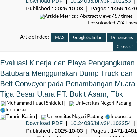
Download PDF
|
10.24036/bt.v3i4.102253
|
Published : 2025-10-03 | Pages : 1456-1470
Article Metrics : Abstract views 457 times |
Downloaded 724 times
Article Index :
Evaluasi Kinerja dan Biaya Pengangkutan
Batubara Menggunakan Dump Truck dan
Belt Conveyor pada Penambangan Muara
Tiga Besar Utara PT. Bukit Asam, Tbk.
Muhammad Fuadi Shiddiqi | |
Universitas Negeri Padang
Indonesia
,
Tamrin Kasim | |
Universitas Negeri Padang
Indonesia
Download PDF
|
10.24036/bt.v3i4.102254
|
Published : 2025-10-03 | Pages : 1471-1481