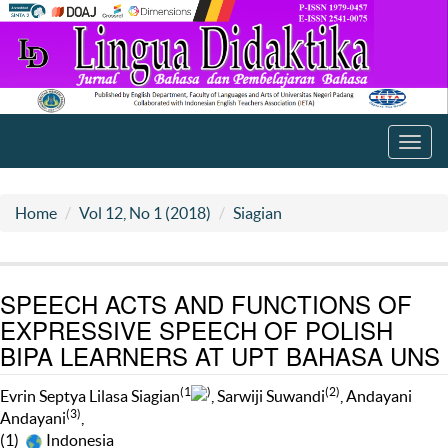
Toggl
navig
Home
Vol 12, No 1 (2018)
Siagian
SPEECH ACTS AND FUNCTIONS OF
EXPRESSIVE SPEECH OF POLISH
BIPA LEARNERS AT UPT BAHASA UNS
(1
)
(2)
Evrin Septya Lilasa Siagian
, Sarwiji Suwandi
, Andayani
(3)
Andayani
,
(1)
Indonesia