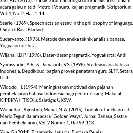
Sari, F.D. (2013). Tindak tutur dan fungsi tuturan ekspresif dalam
acara galau nite di Metro TV: suatu kajian pragmatik. Skriptorium,
Vol. 1, No. 2, Hal. 1-14.
Searle. (1969). Speech acts an essay in the philosophy of language.
Oxford: Basil Blacwell.
Sudaryanto. (1993). Metode dan aneka teknik analisis bahasa.
Yogyakarta: Duta.
Wijana, I.D.P. (1996). Dasar-dasar pragmatik. Yogyakarta: Andi.
Syamsyudin, A.R., & Damaianti, V.S. (1998). Studi wacana bahasa
indonesia. Depdikbud, bagian proyek penataran guru SLTP. Setara
D-III.
Widodo, H. (1994). Meningkatkan motivasi dan pajanan
pembelajaran bahasa Indonesia bagi penutur asing. Makalah
KIPBIPA I (TISOL). Salatiga: UKSW.
Wulandari, Agustina, Manaf, N. A. (2015). Tindak tutur ekspresif
Mario Teguh dalam acara “Golden Ways”. Jurnal Bahasa, Sastra
dan Pembelajaran, Vol. 2 Nomor 1, Hal 99-113.
Yule, G. (2014). Pragmatik. Jakarta: Pustaka Pelajar.