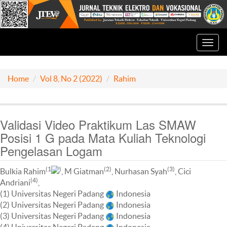
Toggl
navig
Home
Vol 8, No 2 (2022)
Rahim
Validasi Video Praktikum Las SMAW
Posisi 1 G pada Mata Kuliah Teknologi
Pengelasan Logam
(1
)
(2)
(3)
Bulkia Rahim
, M Giatman
, Nurhasan Syah
, Cici
(4)
Andriani
,
(1) Universitas Negeri Padang
Indonesia
(2) Universitas Negeri Padang
Indonesia
(3) Universitas Negeri Padang
Indonesia
(4) Universitas Negeri Padang
Indonesia