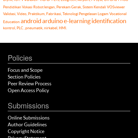
Pendidikan Vokasi
Robot lengan, Perekam Gerak, Sistem Kendali
VOSviewer
Validasi, Video, Praktikum, Fabrikasi, Teknologi Pengelasan Logam
Vocational
android
arduino
e-learning
identification
Education
kontrol, PLC , pneumatik, nirkabel, HMI.
Policies
Focus and Scope
Section Policies
Peer Review Process
Open Access Policy
Submissions
Online Submissions
Author Guidelines
Copyright Notice