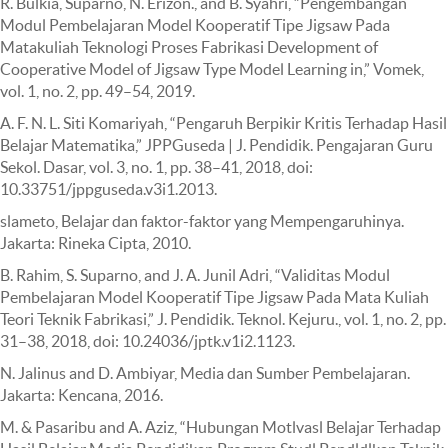
R. Bulkia, Suparno, N. Erizon., and B. Syahri, “Pengembangan
Modul Pembelajaran Model Kooperatif Tipe Jigsaw Pada
Matakuliah Teknologi Proses Fabrikasi Development of
Cooperative Model of Jigsaw Type Model Learning in,” Vomek,
vol. 1, no. 2, pp. 49–54, 2019.
A. F. N. L. Siti Komariyah, “Pengaruh Berpikir Kritis Terhadap Hasil
Belajar Matematika,” JPPGuseda | J. Pendidik. Pengajaran Guru
Sekol. Dasar, vol. 3, no. 1, pp. 38–41, 2018, doi:
10.33751/jppguseda.v3i1.2013.
slameto, Belajar dan faktor-faktor yang Mempengaruhinya.
Jakarta: Rineka Cipta, 2010.
B. Rahim, S. Suparno, and J. A. Junil Adri, “Validitas Modul
Pembelajaran Model Kooperatif Tipe Jigsaw Pada Mata Kuliah
Teori Teknik Fabrikasi,” J. Pendidik. Teknol. Kejuru., vol. 1, no. 2, pp.
31–38, 2018, doi: 10.24036/jptk.v1i2.1123.
N. Jalinus and D. Ambiyar, Media dan Sumber Pembelajaran.
Jakarta: Kencana, 2016.
M. & Pasaribu and A. Aziz, “Hubungan Motlvasl Belajar Terhadap