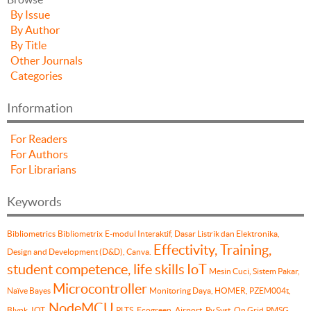
By Issue
By Author
By Title
Other Journals
Categories
Information
For Readers
For Authors
For Librarians
Keywords
Bibliometrics
Bibliometrix
E-modul Interaktif, Dasar Listrik dan Elektronika,
Effectivity, Training,
Design and Development (D&D), Canva.
student competence, life skills
IoT
Mesin Cuci, Sistem Pakar,
Microcontroller
Naïve Bayes
Monitoring Daya, HOMER, PZEM004t,
NodeMCU
Blynk, IOT.
PLTS, Ecogreen, Airport, Pv Syst, On Grid
PMSG