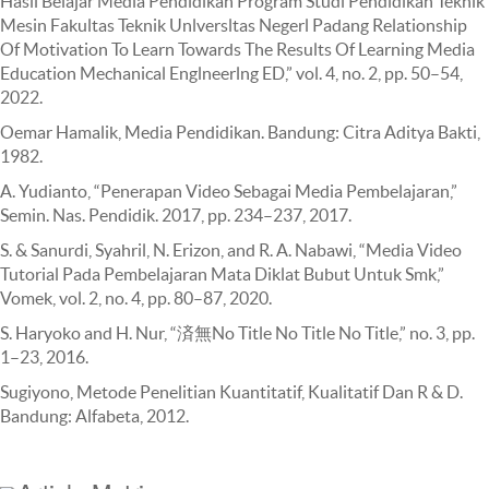
Hasil Belajar Media Pendidikan Program Studl Pendldlkan Teknik
Mesin Fakultas Teknik Unlversltas Negerl Padang Relationship
Of Motivation To Learn Towards The Results Of Learning Media
Education Mechanical Englneerlng ED,” vol. 4, no. 2, pp. 50–54,
2022.
Oemar Hamalik, Media Pendidikan. Bandung: Citra Aditya Bakti,
1982.
A. Yudianto, “Penerapan Video Sebagai Media Pembelajaran,”
Semin. Nas. Pendidik. 2017, pp. 234–237, 2017.
S. & Sanurdi, Syahril, N. Erizon, and R. A. Nabawi, “Media Video
Tutorial Pada Pembelajaran Mata Diklat Bubut Untuk Smk,”
Vomek, vol. 2, no. 4, pp. 80–87, 2020.
S. Haryoko and H. Nur, “済無No Title No Title No Title,” no. 3, pp.
1–23, 2016.
Sugiyono, Metode Penelitian Kuantitatif, Kualitatif Dan R & D.
Bandung: Alfabeta, 2012.