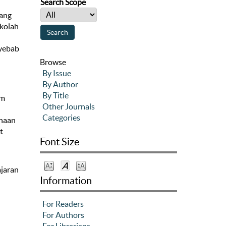
Search Scope
yang
ekolah
nyebab
Browse
By Issue
By Author
By Title
am
Other Journals
Categories
anaan
t
Font Size
ajaran
Information
For Readers
For Authors