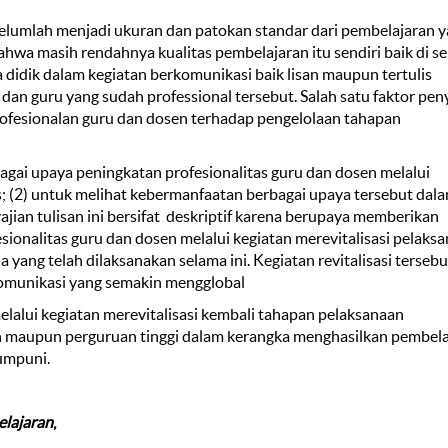
elumlah menjadi ukuran dan patokan standar dari pembelajaran 
bahwa masih rendahnya kualitas pembelajaran itu sendiri baik di s
 didik dalam kegiatan berkomunikasi baik lisan maupun tertulis
 dan guru yang sudah professional tersebut. Salah satu faktor pe
rofesionalan guru dan dosen terhadap pengelolaan tahapan
bagai upaya peningkatan profesionalitas guru dan dosen melalui
as; (2) untuk melihat kebermanfaatan berbagai upaya tersebut dal
jian tulisan ini bersifat deskriptif karena berupaya memberikan
ionalitas guru dan dosen melalui kegiatan merevitalisasi pelaks
 yang telah dilaksanakan selama ini. Kegiatan revitalisasi tersebu
komunikasi yang semakin mengglobal
elalui kegiatan merevitalisasi kembali tahapan pelaksanaan
ah maupun perguruan tinggi dalam kerangka menghasilkan pembel
umpuni.
belajaran
,