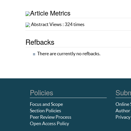
Article Metrics
Abstract Views : 324 times
Refbacks
There are currently no refbacks.
Policies
Subm
Focus and Scope
Online 
Section Policies
Author 
Peer Review Process
Privacy
Open Access Policy