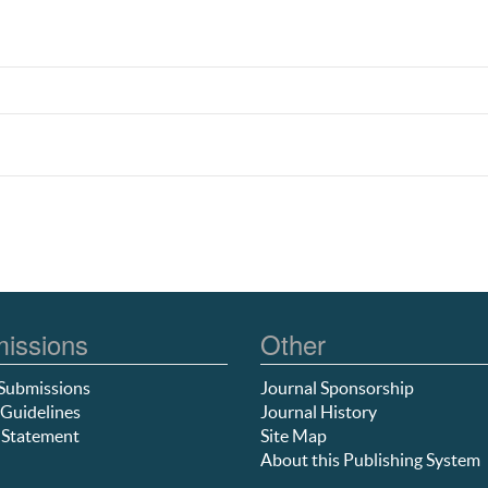
issions
Other
Submissions
Journal Sponsorship
Guidelines
Journal History
 Statement
Site Map
About this Publishing System