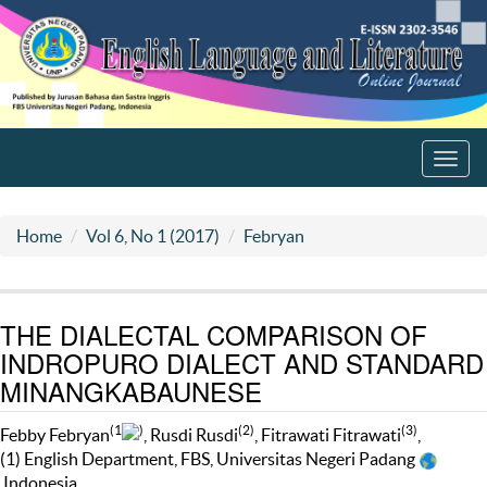
Toggl
navig
Home
Vol 6, No 1 (2017)
Febryan
THE DIALECTAL COMPARISON OF
INDROPURO DIALECT AND STANDARD
MINANGKABAUNESE
(1
)
(2)
(3)
Febby Febryan
, Rusdi Rusdi
, Fitrawati Fitrawati
,
(1) English Department, FBS, Universitas Negeri Padang
Indonesia