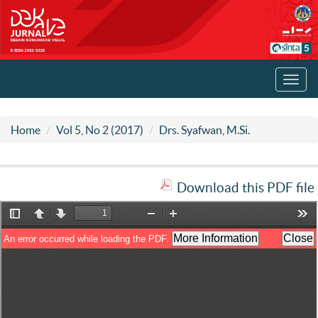
Toggl
navig
Home
Vol 5, No 2 (2017)
Drs. Syafwan, M.Si.
Download this PDF file