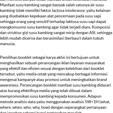
Manfaat susu kambing sangat banyak salah satunya air susu
kambing tidak memiliki faktor lactosa intolerance, yaitu kelainan
yang disebabkan kepekaan alat pencernaan pada susu sapi
sehingga orang yang sensitif terhadap laktosa susu sapi dapat
mengkonsumsi susu kambing agar tidak terjadi diare. Komposisi
dan struktur gizi susu kambing sangat mirip dengan ASI, sehingga
lebih mudah dicerna dan berasimilasi (berbaur) dalam tubuh
manusia.
Pemilihan booklet sebagai karya akhir ini bertujuan untuk
menghasilkan sebuah perancangan iklan layanan masyarakat
yang efektif dan efisien sesuai dengan kelebihan dari booklet
tersebut, yaitu media cetak yang mencakup berbagai informasi
mengenai kampanye atau promosi untuk meningkatkan brand
awareness. Perancangan booklet manfaat susu kambing didasari
atas kurang efektifnya media yang telah dibuat dalam
mempromosikan susu kambing kepada konsumen. Adapun
metode analisis data yaitu menggunakan analisis 5W+1H (what,
where, when, who, why, how) dengan seperangkat pertanyaan
dan jawaban sebagai kunci pemecahan masalah.