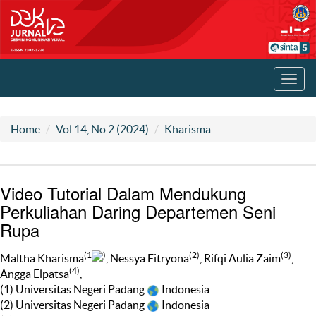
Toggl
navig
Home
Vol 14, No 2 (2024)
Kharisma
Video Tutorial Dalam Mendukung
Perkuliahan Daring Departemen Seni
Rupa
(1
)
(2)
(3)
Maltha Kharisma
, Nessya Fitryona
, Rifqi Aulia Zaim
,
(4)
Angga Elpatsa
,
(1) Universitas Negeri Padang
Indonesia
(2) Universitas Negeri Padang
Indonesia