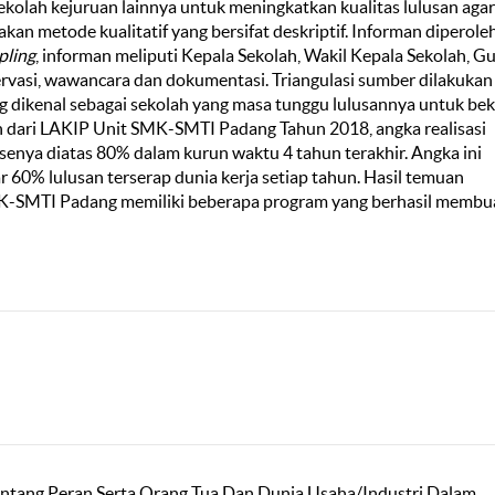
kolah kejuruan lainnya untuk meningkatkan kualitas lulusan agar
akan metode kualitatif yang bersifat deskriptif. Informan diperole
pling
, informan meliputi Kepala Sekolah, Wakil Kepala Sekolah, Gu
rvasi, wawancara dan dokumentasi. Triangulasi sumber dilakukan
dikenal sebagai sekolah yang masa tunggu lulusannya untuk bek
eh dari LAKIP Unit SMK-SMTI Padang Tahun 2018, angka realisasi
asenya diatas 80% dalam kurun waktu 4 tahun terakhir. Angka ini
r 60% lulusan terserap dunia kerja setiap tahun. Hasil temuan
-SMTI Padang memiliki beberapa program yang berhasil membu
di Tentang Peran Serta Orang Tua Dan Dunia Usaha/Industri Dalam