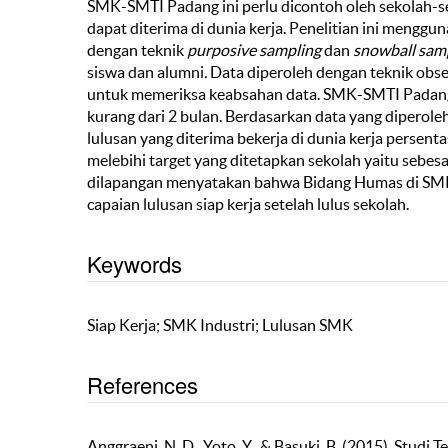
SMK-SMTI Padang ini perlu dicontoh oleh sekolah-se
dapat diterima di dunia kerja. Penelitian ini menggun
dengan teknik
purposive sampling
dan
snowball sam
siswa dan alumni
.
Data diperoleh dengan teknik obse
untuk memeriksa keabsahan data. SMK-SMTI Padang 
kurang dari 2 bulan. Berdasarkan data yang diperol
lulusan yang diterima bekerja di dunia kerja persent
melebihi target yang ditetapkan sekolah yaitu sebesa
dilapangan menyatakan bahwa Bidang Humas di SMK
capaian lulusan siap kerja setelah lulus sekolah.
Keywords
Siap Kerja; SMK Industri; Lulusan SMK
References
Anggraeni, N. D., Yoto, Y., & Basuki, B. (2015). Stu