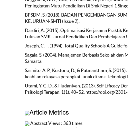
Peningkatan Mutu Pendidikan Di Smk Negeri 1 Singosa
BPSDM, S. (2018). BADAN PENGEMBANGAN SU
KEJURUAN-SMTI (Issue 2).
Dardiri, A. (2015). Optimalisasi Kerjasama Praktik 
Lulusan SMK. Jurnal Pendidikan Dan Pembelajaran U
Joseph, C. F. (1994). Total Quality Schools A Guide 
Sagala, S. (2004). Manajemen Berbasis Sekolah dan
Samasta.
Sasmito, A. P., Kustono, D., & Patmanthara, S. (2015
keahlian rekayasa perangkat lunak di smk. Teknologi
Utami, Y. G. D., & Hudaniyah. (2013). Self Efficacy
Psikologi Terapan, 1(1), 40–52. https://doi.org/2301
Article Metrics
Abstract Views : 363 times