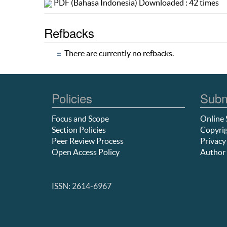
PDF (Bahasa Indonesia) Downloaded : 42 times
Refbacks
There are currently no refbacks.
Policies
Subm
Focus and Scope
Online 
Section Policies
Copyrig
Peer Review Process
Privacy
Open Access Policy
Author 
ISSN: 2614-6967