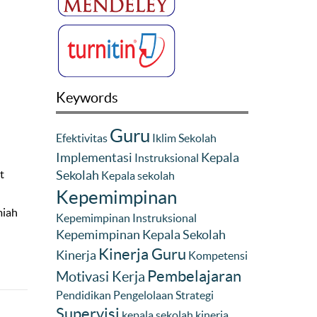
Keywords
Guru
Efektivitas
Iklim Sekolah
Implementasi
Kepala
Instruksional
Sekolah
t
Kepala sekolah
Kepemimpinan
miah
Kepemimpinan Instruksional
Kepemimpinan Kepala Sekolah
Kinerja Guru
Kinerja
Kompetensi
Pembelajaran
Motivasi Kerja
Pendidikan
Pengelolaan
Strategi
Supervisi
kepala sekolah
kinerja