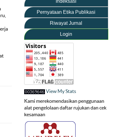
Indeksasi
h
Pernyataan Etika Publikasi
ru,
Riwayat Jurnal
erja
Login
at
View My Stats
Kami merekomendasikan penggunaan
alat pengelolaan daftar rujukan dan cek
kesamaan