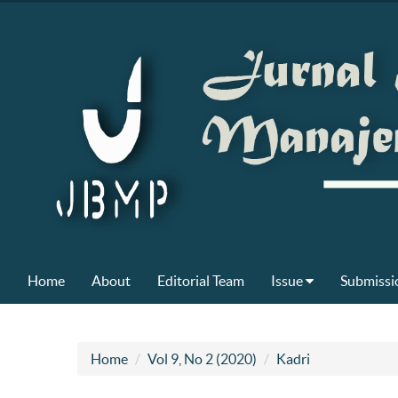
Home
About
Editorial Team
Issue
Submissi
Home
Vol 9, No 2 (2020)
Kadri