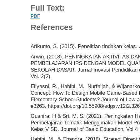
Full Text:
PDF
References
Arikunto, S. (2015). Penelitian tindakan kelas.
Arwin. (2018). PENINGKATAN AKTIVITAS D
PEMBELAJARAN IPS DENGAN MODEL QUAN
SEKOLAH DASAR. Jurnal Inovasi Pendidikan d
Vol. 2(2).
Eliyasni, R., Habibi, M., Nurfaijah, & Wijanarko
Concept: How To Design Mobile Game-Based In
Elementary School Students? Journal of Law a
e3263. https://doi.org/10.55908/sdgs.v12i2.32
Gusnira, H & Sri, M. S. (2021). Peningkatan Ha
Pembelajaran Tematik Menggunakan Model Pro
Kelas V SD. Journal of Basic Education, Vol 4 
Habibi, M., & Chandra. (2018). Strategi Direct