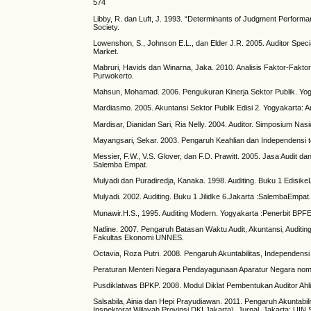
574
Libby, R. dan Luft, J. 1993. “Determinants of Judgment Performa
Society.
Lowenshon, S., Johnson E.L., dan Elder J.R. 2005. Auditor Specia
Market.
Mabruri, Havids dan Winarna, Jaka. 2010. Analisis Faktor-Fakt
Purwokerto.
Mahsun, Mohamad. 2006. Pengukuran Kinerja Sektor Publik. Yog
Mardiasmo. 2005. Akuntansi Sektor Publik Edisi 2. Yogyakarta: A
Mardisar, Dianidan Sari, Ria Nelly. 2004. Auditor. Simposium Nas
Mayangsari, Sekar. 2003. Pengaruh Keahlian dan Independensi te
Messier, F.W., V.S. Glover, dan F.D. Prawitt. 2005. Jasa Audit d
Salemba Empat.
Mulyadi dan Puradiredja, Kanaka. 1998. Auditing. Buku 1 Edisik
Mulyadi. 2002. Auditing. Buku 1 Jilidke 6.Jakarta :SalembaEmpat
Munawir.H.S., 1995. Auditing Modern. Yogyakarta :Penerbit BPFE
Natline. 2007. Pengaruh Batasan Waktu Audit, Akuntansi, Auditin
Fakultas Ekonomi UNNES.
Octavia, Roza Putri. 2008. Pengaruh Akuntabilitas, Independensi 
Peraturan Menteri Negara Pendayagunaan Aparatur Negara nomo
Pusdiklatwas BPKP. 2008. Modul Diklat Pembentukan Auditor Ahli
Salsabila, Ainia dan Hepi Prayudiawan. 2011. Pengaruh Akuntabili
Inspektorat Wilayah Provinsi DKI Jakarta). Jurnal. Jakarta: UIN S