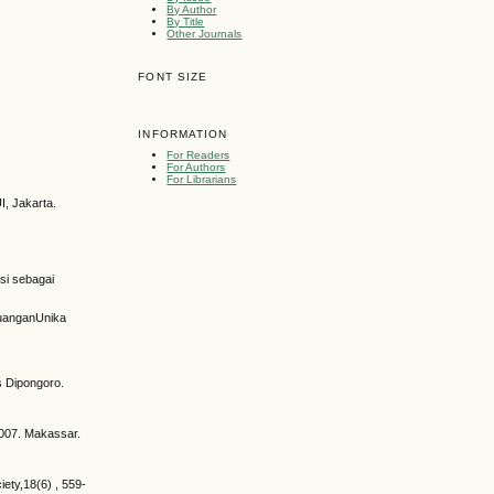
By Author
By Title
Other Journals
FONT SIZE
INFORMATION
For Readers
For Authors
For Librarians
I, Jakarta.
si sebagai
KeuanganUnika
s Dipongoro.
2007. Makassar.
iety,18(6) , 559-