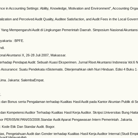
nce in Accounting Settings: Ability, Knowledge, Motivation and Environment”, Accounting Orga
lization and Perceived Audit Quality, Auditee Satisfaction, and Audit Fees in the Local Gover
or Yang Mempengaruhi Audit di Lingkungan Pemerintah Daerah. Simposium Nasional Akuntansi 
yakarta : BPFE.
ndi.
ional Akuntansi X, 26-28 Juli 2007, Makassar.
rhadap Pendapat Audit: Sebuah Kuasi Eksperimen. Jurnal Riset Akuntansi Indonesia Vol.6 N
an Assurance: Suatu Pendekata nSistematis. Diterjemahkan oleh Nuri Hinduan. Edisi 4 Buku 1 
eLima. Jakarta: SalembaEmpat.
.
.
g dan Bonus serta Pengalaman terhadap Kualitas Hasil Audit pada Kantor Akuntan Publik di S
dan Kompetensi Auditor Terhadap Kualitas Hasil Kerja Auditor. Skripsi.Universitas Bung Hatta
r PER/05/M.PAN/03/2008.Standar Audit Aparat Pengawasan Intern Pemerintah. Jakarta.
: Kode Etik Dan Standar Audit. Bogor.
tas, Pengetahuan Audit dan Gender terhadap Kualitas Hasil Kerja Auditor Internal (Studi Empi
yarif Hidayatullah.