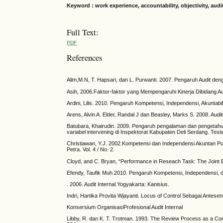
Keyword : work experience, accountability, objectivity, audi
Full Text:
PDF
References
Alim,M.N, T. Hapsari, dan L. Purwanti. 2007. Pengaruh Audit den
Asih, 2006.Faktor-faktor yang Mempengaruhi Kinerja Dibidang Au
Ardini, Lilis. 2010. Pengaruh Kompetensi, Independensi, Akuntabi
Arens, Alvin A. Elder, Randal J dan Beasley, Marks S. 2008. Audi
Batubara, Khairudin. 2009. Pengaruh pengalaman dan pengetahu
variabel intervening di Inspektorat Kabupaten Deli Serdang. Tesi
Christiawan, Y.J. 2002.Kompetensi dan Independensi Akuntan Pub
Petra. Vol. 4 / No. 2.
Cloyd, and C. Bryan, “Performance in Reseach Task: The Joint Ef
Efendy, Taufik Muh.2010. Pengaruh Kompetensi, Independensi, d
. 2006. Audit Internal.Yogyakarta: Kanisius.
Indri, Hartika Provita Wjayanti. Locus of Control Sebagai Antes
Konsersium OrganisasiProfesional Audit Internal
Libby, R. dan K. T. Trotman. 1993. The Review Process as a Contr