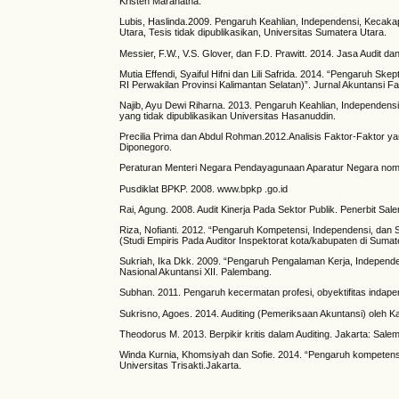
Kristen Maranatha.
Lubis, Haslinda.2009. Pengaruh Keahlian, Independensi, Kecaka
Utara, Tesis tidak dipublikasikan, Universitas Sumatera Utara.
Messier, F.W., V.S. Glover, dan F.D. Prawitt. 2014. Jasa Audit 
Mutia Effendi, Syaiful Hifni dan Lili Safrida. 2014. “Pengaruh Sk
RI Perwakilan Provinsi Kalimantan Selatan)”. Jurnal Akuntansi 
Najib, Ayu Dewi Riharna. 2013. Pengaruh Keahlian, Independensi, 
yang tidak dipublikasikan Universitas Hasanuddin.
Precilia Prima dan Abdul Rohman.2012.Analisis Faktor-Faktor y
Diponegoro.
Peraturan Menteri Negara Pendayagunaan Aparatur Negara nomo
Pusdiklat BPKP. 2008. www.bpkp .go.id
Rai, Agung. 2008. Audit Kinerja Pada Sektor Publik. Penerbit Sa
Riza, Nofianti. 2012. “Pengaruh Kompetensi, Independensi, dan
(Studi Empiris Pada Auditor Inspektorat kota/kabupaten di Sumat
Sukriah, Ika Dkk. 2009. “Pengaruh Pengalaman Kerja, Independen
Nasional Akuntansi XII. Palembang.
Subhan. 2011. Pengaruh kecermatan profesi, obyektifitas indap
Sukrisno, Agoes. 2014. Auditing (Pemeriksaan Akuntansi) oleh Ka
Theodorus M. 2013. Berpikir kritis dalam Auditing. Jakarta: Sal
Winda Kurnia, Khomsiyah dan Sofie. 2014. “Pengaruh kompetensi,
Universitas Trisakti.Jakarta.