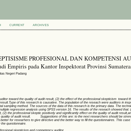
H
CURRENT
ARCHIVES
EPTISISME PROFESIONAL DAN KOMPETENSI A
piris pada Kantor Inspektorat Provinsi Sumatera 
itas Negeri Padang
ditor toward the quality of audit result, (2) the effect of the professional skepticism toward th
t result.Type of this research is causative. The population of the reseach were auditors in insp
tal sampling method. The sources of the data of this research is the primary data. The techni
multiple regression analysis using SPSS version 16.
The results of the reseach showed that: (
lt, (2) the professional skeptic positively and significantly effect on the quality of audit result,a
quality of audit result.
Suggestions of this are: to the next researchers should be stren
 better for researhers to give directive and the better way to fill the questionnaires. This case
g the questionnaire.
 professional skepticism and competency auditor.