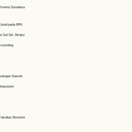
Provinsi Sumatera
 (studi pada BPK
i Sul-Sel. Skripsi
ccounting
 Keuangan Daerah
 Simposium
 Fakultas Ekonomi