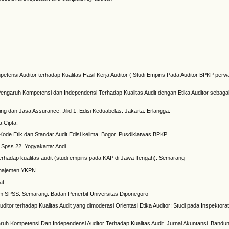
etensi Auditor terhadap Kualitas Hasil Kerja Auditor ( Studi Empiris Pada Auditor BPKP perwa
l. Pengaruh Kompetensi dan Independensi Terhadap Kualitas Audit dengan Etika Auditor sebagai
ting dan Jasa Assurance. Jilid 1. Edisi Keduabelas. Jakarta: Erlangga.
a Cipta.
Etik dan Standar Audit.Edisi kelima. Bogor. Pusdiklatwas BPKP.
 Spss 22. Yogyakarta: Andi.
erhadap kualitas audit (studi empiris pada KAP di Jawa Tengah). Semarang
Manajemen YKPN.
at.
gram SPSS. Semarang: Badan Penerbit Universitas Diponegoro
itor terhadap Kualitas Audit yang dimoderasi Orientasi Etika Auditor: Studi pada Inspektorat
aruh Kompetensi Dan Independensi Auditor Terhadap Kualitas Audit. Jurnal Akuntansi. Bandun