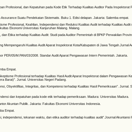
pan Profesional, dan Kepatuhan pada Kode Etik Terhadap Kualitas Auditor Pada Inspektorat 
dan Assurance:Suatu Pendekatan Sistematis. Buku 1. Edisi delapan. Jakarta: Salemba empat.
eptisme Profesional, Keahlian, Independensi dan Reduksi Kualitas Audit terhadap Kualitas Audit
Fakultas Ekonomi Universitas Kanjuruhan Malang. Malang.
dan Etika terhadap Kualitas Audit: Studi pada Auditor Pemerintah di BPKP Perwakilan Provins
ang Mempengaruhi Kualitas Audit Aparat Inspektorat Kota/Kabupaten di Jawa Tengah.Jurnal A
r PER/05/M.PAN/03/2008. Standar Audit Aparat Pengawasan Intern Pemerintah. Jakarta.
lemba Empat.
 Skeptisme Profesional terhadap Kualitas Hasil Audit Aparat Inspektorat dalam Pengawasan
era Barat)”. Jurnal. Universitas Negeri Padang.
si, Obyektifitas, Integritas, dan Kompetensi terhadap Kualitas Hasil Pemeriksaan”. Jurnal.
endensi dan kepatuhan pada kode etik terhadap pemeriksaan. Madura: Universitas Madura.
ntor Akuntan Publik. Jakarta: Fakultas Ekonomi Universitas Indonesia.
emba Empat.
 independensi, tekanan waktu, dan etika auditor terhadap kualitas audit”.Journal Akuntansi