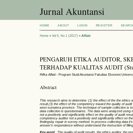
Jurnal Akuntansi
HOME
ABOUT
LOGIN
REGISTER
SEARC
Home
>
Vol 5, No 1 (2017)
>
Alfiati
PENGARUH ETIKA AUDITOR, SK
TERHADAP KUALITAS AUDIT (Studi Em
Rifka Alfiati
- Program Studi Akuntansi Fakultas Ekonomi Univers
Abstract
This research aims to determine: (1) the effect of the the ethics au
result,(3) the effect of the competency toward the quality of audi
west sumatera province. The technique of sample collection is to
data collection is questionnaires. The data were analyzed using 
not a positively and significantly effect on the quality of audit resu
competency auditor not a positively and significantly effect on the 
findingsby repair in survey method. In process collecting data it’s
answer’s respondence without understand the instruction of fillin
Key word
: The quality of audit results, the ethics auditor, the