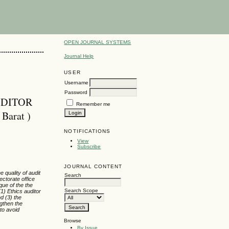
OPEN JOURNAL SYSTEMS
Journal Help
USER
Username
Password
UDITOR
Remember me
Barat )
NOTIFICATIONS
View
Subscribe
JOURNAL CONTENT
e quality of audit
Search
ectorate office
que of the the
Search Scope
1) Ethics auditor
nd (3) the
gthen the
 to avoid
Browse
By Issue