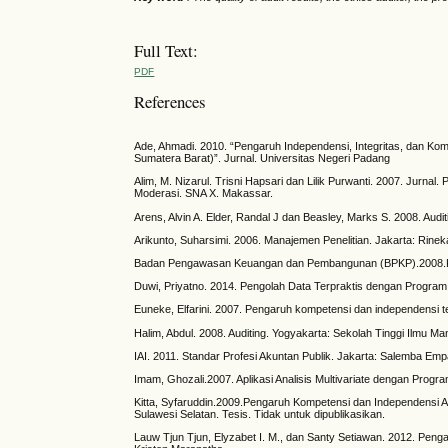
Full Text:
PDF
References
Ade, Ahmadi. 2010. “Pengaruh Independensi, Integritas, dan Komp
Sumatera Barat)”. Jurnal. Universitas Negeri Padang
Alim, M. Nizarul. Trisni Hapsari dan Lilik Purwanti. 2007. Jurna
Moderasi. SNA X. Makassar.
Arens, Alvin A. Elder, Randal J dan Beasley, Marks S. 2008. Audi
Arikunto, Suharsimi. 2006. Manajemen Penelitian. Jakarta: Rinek
Badan Pengawasan Keuangan dan Pembangunan (BPKP).2008.Kode 
Duwi, Priyatno. 2014. Pengolah Data Terpraktis dengan Program
Euneke, Elfarini. 2007. Pengaruh kompetensi dan independensi t
Halim, Abdul. 2008. Auditing. Yogyakarta: Sekolah Tinggi Ilmu 
IAI. 2011. Standar Profesi Akuntan Publik. Jakarta: Salemba Emp
Imam, Ghozali.2007. Aplikasi Analisis Multivariate dengan Pro
Kitta, Syfaruddin.2009.Pengaruh Kompetensi dan Independensi Aud
Sulawesi Selatan. Tesis. Tidak untuk dipublikasikan.
Lauw Tjun Tjun, Elyzabet I. M., dan Santy Setiawan. 2012. Peng