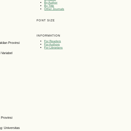
By Author
By Title
Other Journals
FONT SIZE
INFORMATION
For Readers
kilan Provinsi
For Authors
For Librarians
 Variabel
 Provinsi
g: Universitas