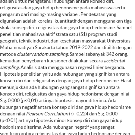
adalah untuk mengetahui hubungan antara konsep diri,
religiusitas dan gaya hidup hedonisme pada mahasiswa serta
pengaruh dari masing-masing variabel. Pendekatan yang
digunakan adalah korelasi kuantitatif dengan menggunakan tiga
skala konsep diri, religiusitas dan gaya hidup hedonisme. Sampel
penelitian mahasiswa aktif strata satu (S1) program studi
geografi, teknik industri, dan kesehatan masyarakat Universitas
Muhammadiyah Surakarta tahun 2019-2022 dan dipilih dengan
metode
cluster random sampling
. Sampel sebanyak 342 orang,
kemudian penyebaran kuesioner dilakukan secara
accidental
sampling
. Analisis data menggunakan regresi linier berganda.
Hipotesis penelitian yaitu ada hubungan yang signifikan antara
konsep diri dan religiusitas dengan gaya hidup hedonisme. Hasil
menunjukkan ada hubungan yang sangat signifikan antara
konsep diri, religiusitas dan gaya hidup hedonisme dengan nilai
Sig. 0,000 (p<0,01) artinya hipotesis mayor diterima. Ada
hubungan negatif antara konsep diri dan gaya hidup hedonisme
dengan nilai
Pearson Correlation
(r) -0,224 dan Sig. 0,000
(p<0,01) artinya hipotesis minor konsep diri dan gaya hidup
hedonisme diterima. Ada hubungan negatif yang sangat
signifikan antara religiusitas dan gaya hidup hedonisme dengan