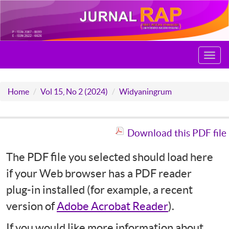
Toggl
navig
Home
Vol 15, No 2 (2024)
Widyaningrum
Download this PDF file
The PDF file you selected should load here
if your Web browser has a PDF reader
plug-in installed (for example, a recent
version of
Adobe Acrobat Reader
).
If you would like more information about