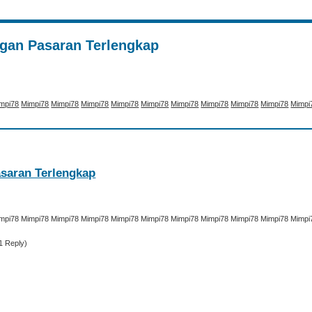
ngan Pasaran Terlengkap
mpi78
Mimpi78
Mimpi78
Mimpi78
Mimpi78
Mimpi78
Mimpi78
Mimpi78
Mimpi78
Mimpi78
Mimpi
asaran Terlengkap
mpi78 Mimpi78 Mimpi78 Mimpi78 Mimpi78 Mimpi78 Mimpi78 Mimpi78 Mimpi78 Mimpi78 Mimpi
1 Reply)