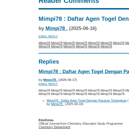
Reader Comments
Mimpi78 : Daftar Agen Togel De
by
Mimpi78 .
(2025-06-16)
EMAIL REPLY
Mimpi78
Mimpi78
Mimpi78
Mimpi78
Mimpi78
Mimpi78
Mimpi78
Mi
Mimpi78
Mimpi78
Mimpi78
Mimpi78
Mimpi78
Mimpi78
Replies
Mimpi78 : Daftar Agen Togel Dengan P
by
Mimpi78 .
(2025-06-17)
EMAIL REPLY
Mimpi78 Mimpi78 Mimpi78 Mimpi78 Mimpi78 Mimpi78 Mimpi78 Mi
Mimpi78 Mimpi78 Mimpi78 Mimpi78 Mimpi78 Mimpi78 Mimpi78
Mimpi78 : Daftar Agen Togel Dengan Pasaran Terlengkap
(
by
Mimpi78 .
(2025-06-18)
EduKimia
Official Journal from Chemistry Education Study Programme
Chemistry Department