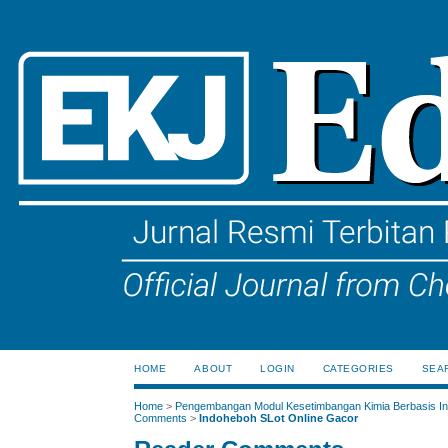
HOME
ABOUT
LOGIN
CATEGORIES
SEA
Home
>
Pengembangan Modul Kesetimbangan Kimia Berbasis Ink
Comments
>
Indoheboh SLot Online Gacor