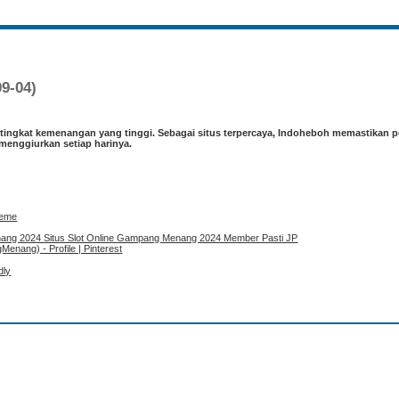
9-04)
ingkat kemenangan yang tinggi. Sebagai situs terpercaya, Indoheboh memastikan 
menggiurkan setiap harinya.
Meme
nang 2024 Situs Slot Online Gampang Menang 2024 Member Pasti JP
ang) - Profile | Pinterest
ly