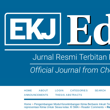
HOME
ABOUT
LOGIN
CATEGORIES
SEARCH
ANNOUNCEMENTS
THESIS ABSTRACTS
Home
>
Pengembangan Modul Kesetimbangan Kimia Berbasis Inkuiri Te
representasi Kimia Untuk Siswa kelas XI SMA
>
Reader Comments
>
Re