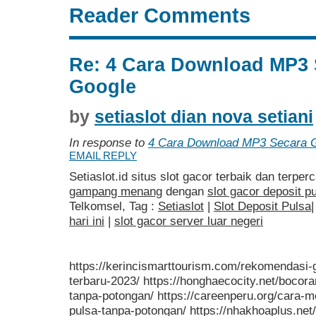
Reader Comments
Re: 4 Cara Download MP3 S
Google
by
setiaslot dian nova setiani
In response to
4 Cara Download MP3 Secara Gr
EMAIL REPLY
Setiaslot.id situs slot gacor terbaik dan terpe
gampang menang
dengan
slot gacor deposit p
Telkomsel, Tag :
Setiaslot
|
Slot Deposit Pulsa
hari ini
|
slot gacor server luar negeri
https://kerincismarttourism.com/rekomendasi-
terbaru-2023/ https://honghaecocity.net/bocor
tanpa-potongan/ https://careenperu.org/cara-
pulsa-tanpa-potongan/ https://nhakhoaplus.ne