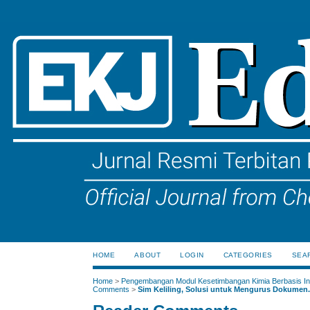
HOME
ABOUT
LOGIN
CATEGORIES
SEA
Home
>
Pengembangan Modul Kesetimbangan Kimia Berbasis Ink
Comments
>
Sim Keliling, Solusi untuk Mengurus Dokumen.