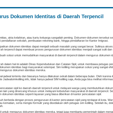
urus Dokumen Identitas di Daerah Terpencil
entitas, akta kelahiran, atau kartu keluarga sangatlah penting. Dokumen-dokumen tersebut ser
i pendaftaran sekolah, pembuatan rekening bank, hingga pendaftaran ke Kantor Imigrasi.
apatkan dokumen identitas dapat menjadi sebuah masalah yang sangat besar. Sulitnya akses
rah terpencil dapat membuat proses pengurusan dokumen identitas menjadi sangat sulit dan
ebuah solusi untuk memudahkan masyarakat di daerah terpencil dalam mengurus dokumen id
erah dalam hal ini adalah Dinas Kependudukan dan Catatan Sipil, untuk membawa petugas pen
kumen identitas bagi masyarakat setempat. Sim keliling merupakan solusi yang sangat efek
m mengurus dokumen identitas mereka.
wal-jadwal tertentu dan biasanya hanya dilakukan sekali dalam beberapa bulan. Oleh karena 
te Jadwalsimkeliling.info, tidak hanya jadwal SIM keliling saja, Anda juga bisa melihat informas
pencatatan sipil ke daerah-daerah terpencil untuk melayani warga yang membutuhkan dokume
n lain yang dirancang khusus untuk melayani kebutuhan masyarakat di daerah terpencil. Sete
 dokumen identitas seperti layanan yang biasa diberikan di kantor pencatatan sipil.
jauh berbeda dengan proses pengurusan di kantor pencatatan sipil yang terdapat di kota. Wa
ematian, serta mengisi formulir yang disediakan oleh petugas sim keliling. Setelah itu, do
ah.
cil untuk mengurus dokumen identitas mereka, tetapi juga membantu pemerintah dalam meng