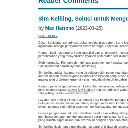
Reader Comments
Sim Keliling, Solusi untuk Meng
by
Max Hartono
(2023-03-25)
EMAIL REPLY
Dalam kehidupan sehari-hari, dokumen identitas seperti kartu id
digunakan sebagai persyaratan dalam berbagai keperluan sepert
Namun, bagi masyarakat yang tinggal di daerah terpencil, mend
pemerintahan yang menyediakan layanan pencatatan sipil di dae
Oleh karena itu, Pemerintah Indonesia telah memperkenalkan s
Solusi tersebut adalah layanan sim keliling.
Sim keliling adalah layanan yang disediakan oleh pemerintah da
daerah-daerah terpencil guna memberikan layanan pengurusan do
masyarakat di daerah terpencil yang mengalami kesulitan dala
Namun, perlu diingat bahwa sim keliling hanya tersedia pada jad
perlu memperhatikan
jadwal SIM keliling
yang bisa dilihat di websi
SIM keliling melalui website tersebut.
Layanan sim keliling ini bekerja dengan cara membawa petugas 
Petugas sim keliling biasanya datang dengan mobil atau kendaraa
lokasi, petugas sim keliling akan memberikan layanan pengurusan
Proses pengurusan dokumen identitas melalui sim keliling tidak 
membawa dokumen pendukung seperti surat keterangan lahir atau k
yang diminta dapat diurus dan diterbitkan dengan cepat dan mud
Sim keliling tidak hanya membantu masyarakat di daerah terpen