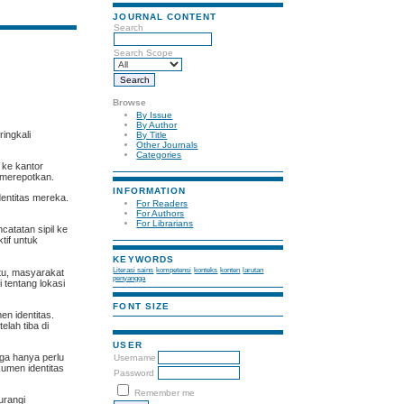
JOURNAL CONTENT
Search
Search Scope
Browse
By Issue
By Author
ingkali
By Title
Other Journals
Categories
 ke kantor
 merepotkan.
INFORMATION
entitas mereka.
For Readers
For Authors
For Librarians
catatan sipil ke
tif untuk
KEYWORDS
Literasi sains
kompetensi
konteks
konten
larutan
itu, masyarakat
penyangga
i tentang lokasi
FONT SIZE
n identitas.
lah tiba di
USER
rga hanya perlu
Username
kumen identitas
Password
Remember me
urangi