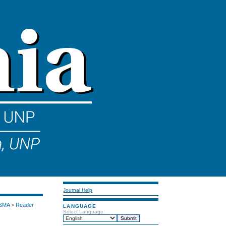
Journal Help
 SMA
>
Reader
LANGUAGE
Select Language