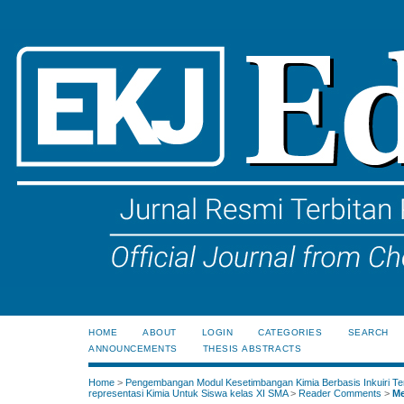
HOME
ABOUT
LOGIN
CATEGORIES
SEARCH
ANNOUNCEMENTS
THESIS ABSTRACTS
Home
>
Pengembangan Modul Kesetimbangan Kimia Berbasis Inkuiri Te
representasi Kimia Untuk Siswa kelas XI SMA
>
Reader Comments
>
Me