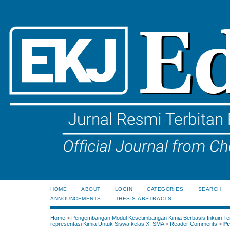
HOME
ABOUT
LOGIN
CATEGORIES
SEARCH
ANNOUNCEMENTS
THESIS ABSTRACTS
Home
>
Pengembangan Modul Kesetimbangan Kimia Berbasis Inkuiri Te
representasi Kimia Untuk Siswa kelas XI SMA
>
Reader Comments
>
Pe