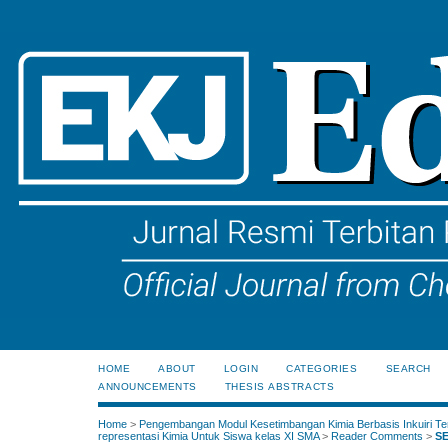
HOME
ABOUT
LOGIN
CATEGORIES
SEARCH
ANNOUNCEMENTS
THESIS ABSTRACTS
Home
>
Pengembangan Modul Kesetimbangan Kimia Berbasis Inkuiri Te
representasi Kimia Untuk Siswa kelas XI SMA
>
Reader Comments
>
SE