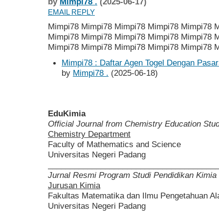
by
Mimpi78 .
(2025-06-17)
EMAIL REPLY
Mimpi78 Mimpi78 Mimpi78 Mimpi78 Mimpi78 
Mimpi78 Mimpi78 Mimpi78 Mimpi78 Mimpi78 
Mimpi78 Mimpi78 Mimpi78 Mimpi78 Mimpi78 
Mimpi78 : Daftar Agen Togel Dengan Pasar
by
Mimpi78 .
(2025-06-18)
EduKimia
Official Journal from Chemistry Education St
Chemistry Department
Faculty of Mathematics and Science
Universitas Negeri Padang
______________________________________
Jurnal Resmi Program Studi Pendidikan Kimia
Jurusan Kimia
Fakultas Matematika dan Ilmu Pengetahuan A
Universitas Negeri Padang
______________________________________