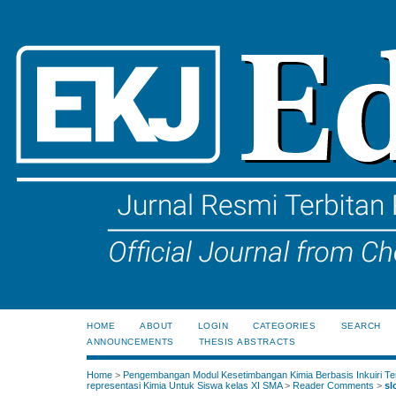
HOME
ABOUT
LOGIN
CATEGORIES
SEARCH
ANNOUNCEMENTS
THESIS ABSTRACTS
Home
>
Pengembangan Modul Kesetimbangan Kimia Berbasis Inkuiri Te
representasi Kimia Untuk Siswa kelas XI SMA
>
Reader Comments
>
sl