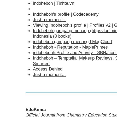
indoheboh | Tinhte.vn
Indoheboh's profile | Codecademy
Just a moment...
Viewing Indoheboh's profile | Profiles v2 | 
Indoheboh gampang menang (httpsvladimirco
Indonesia (0 books)
indoheboh gampang menang | MagCloud
Indoheboh - Reputation - MaplePrimes
indohebohh Profile and Activity - SBNatio
Indoheboh – Temptalia: Makeup Reviews, 
Smarter!
Access Denied
Just a moment...
EduKimia
Official Journal from Chemistry Education St