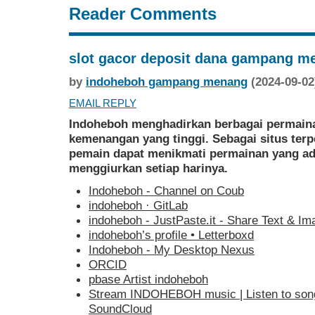
Reader Comments
slot gacor deposit dana gampang m
by
indoheboh gampang menang
(2024-09-02
EMAIL REPLY
Indoheboh menghadirkan berbagai permaina
kemenangan yang tinggi. Sebagai situs ter
pemain dapat menikmati permainan yang ad
menggiurkan setiap harinya.
Indoheboh - Channel on Coub
indoheboh · GitLab
indoheboh - JustPaste.it - Share Text & I
‎indoheboh’s profile • Letterboxd
Indoheboh - My Desktop Nexus
ORCID
pbase Artist indoheboh
Stream INDOHEBOH music | Listen to songs,
SoundCloud