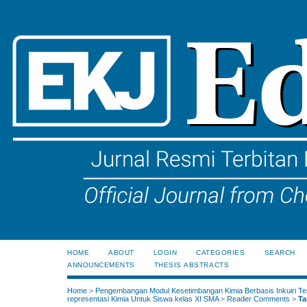
HOME
ABOUT
LOGIN
CATEGORIES
SEARCH
ANNOUNCEMENTS
THESIS ABSTRACTS
Home
>
Pengembangan Modul Kesetimbangan Kimia Berbasis Inkuiri Te
representasi Kimia Untuk Siswa kelas XI SMA
>
Reader Comments
>
Ta