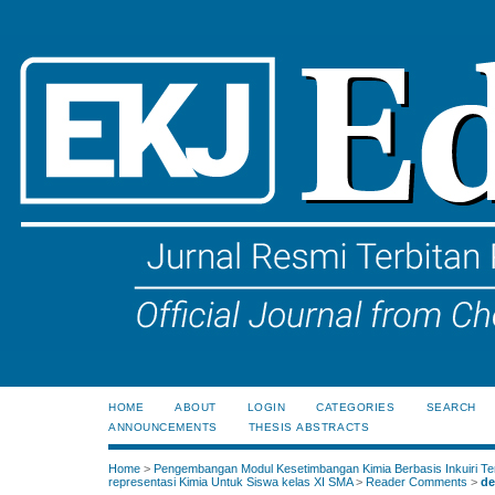
HOME
ABOUT
LOGIN
CATEGORIES
SEARCH
ANNOUNCEMENTS
THESIS ABSTRACTS
Home
>
Pengembangan Modul Kesetimbangan Kimia Berbasis Inkuiri Te
representasi Kimia Untuk Siswa kelas XI SMA
>
Reader Comments
>
de