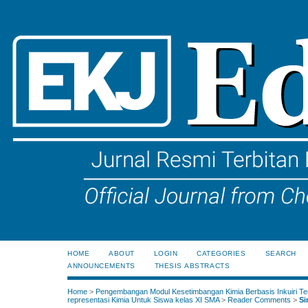
HOME
ABOUT
LOGIN
CATEGORIES
SEARCH
ANNOUNCEMENTS
THESIS ABSTRACTS
Home
>
Pengembangan Modul Kesetimbangan Kimia Berbasis Inkuiri Te
representasi Kimia Untuk Siswa kelas XI SMA
>
Reader Comments
>
Si