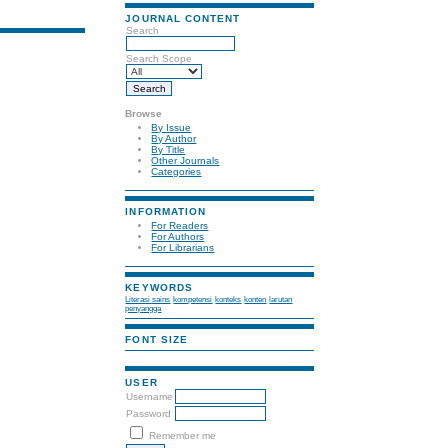
JOURNAL CONTENT
Search
Search Scope
Browse
By Issue
By Author
By Title
Other Journals
Categories
INFORMATION
For Readers
For Authors
For Librarians
KEYWORDS
Literasi sains
kompetensi
konteks
konten
larutan
penyangga
FONT SIZE
USER
Username
Password
Remember me