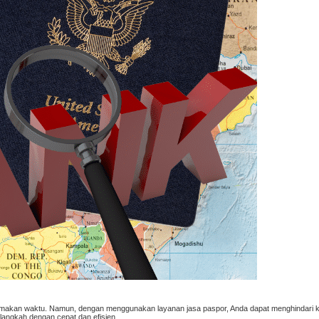
akan waktu. Namun, dengan menggunakan layanan jasa paspor, Anda dapat menghindari 
 langkah dengan cepat dan efisien.