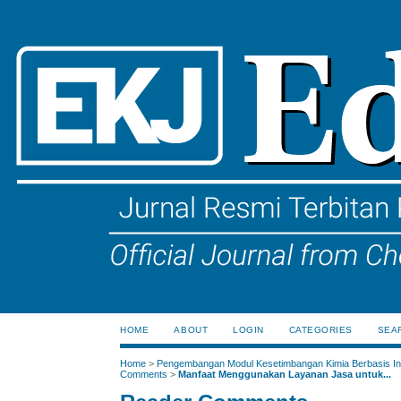
HOME
ABOUT
LOGIN
CATEGORIES
SEA
Home
>
Pengembangan Modul Kesetimbangan Kimia Berbasis Ink
Comments
>
Manfaat Menggunakan Layanan Jasa untuk...