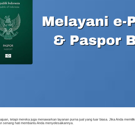
juan, tetapi mereka juga menawarkan layanan purna jual yang luar biasa. Jika Anda memilik
an senang hati membantu Anda menyelesaikannya.