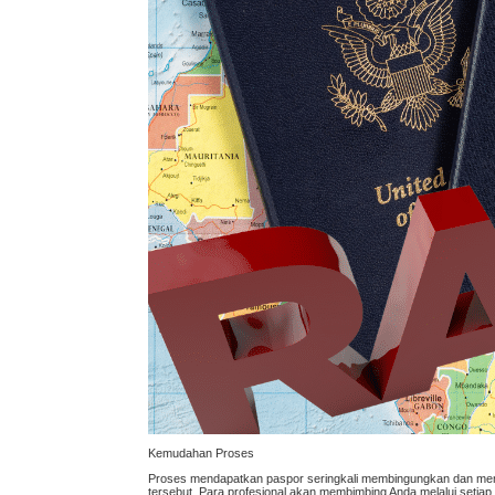
Kemudahan Proses
Proses mendapatkan paspor seringkali membingungkan dan mem
tersebut. Para profesional akan membimbing Anda melalui setiap