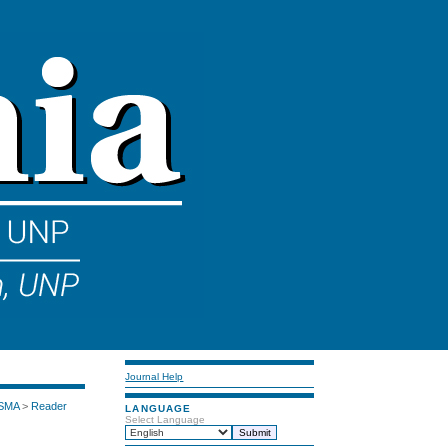
Journal Help
 SMA
>
Reader
LANGUAGE
Select Language