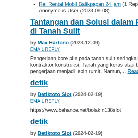
Re: Rental Mobil Balikpapan 24 jam
(1 Rep
Anonymous User (2023-09-08)
Tantangan dan Solusi dalam 
di Tanah Sulit
by
Max Hartono
(2023-12-09)
EMAIL REPLY
Pengerjaan bore pile pada tanah sulit seringka
kontraktor konstruksi. Tanah yang keras atau
pengerjaan menjadi lebih rumit. Namun,...
Rea
detik
by
Detiktoto Slot
(2024-02-19)
EMAIL REPLY
https://www.behance.net/bolakin138slot
detik
by
Detiktoto Slot
(2024-02-19)