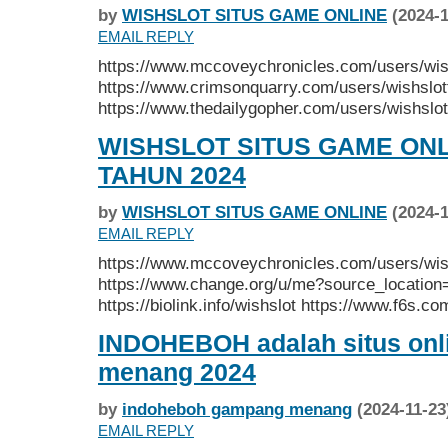
by
WISHSLOT SITUS GAME ONLINE
(2024-1
EMAIL REPLY
https://www.mccoveychronicles.com/users/wis
https://www.crimsonquarry.com/users/wishslot
https://www.thedailygopher.com/users/wishslot
WISHSLOT SITUS GAME ONL
TAHUN 2024
by
WISHSLOT SITUS GAME ONLINE
(2024-1
EMAIL REPLY
https://www.mccoveychronicles.com/users/wis
https://www.change.org/u/me?source_locatio
https://biolink.info/wishslot https://www.f6s.co
INDOHEBOH adalah situs on
menang 2024
by
indoheboh gampang menang
(2024-11-23
EMAIL REPLY