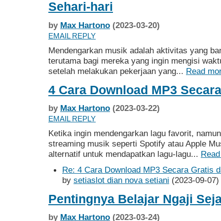
Sehari-hari
by
Max Hartono
(2023-03-20)
EMAIL REPLY
Mendengarkan musik adalah aktivitas yang ban
terutama bagi mereka yang ingin mengisi wakt
setelah melakukan pekerjaan yang...
Read mo
4 Cara Download MP3 Secara 
by
Max Hartono
(2023-03-22)
EMAIL REPLY
Ketika ingin mendengarkan lagu favorit, namun
streaming musik seperti Spotify atau Apple Mu
alternatif untuk mendapatkan lagu-lagu...
Read
Re: 4 Cara Download MP3 Secara Gratis d
by
setiaslot dian nova setiani
(2023-09-07)
Pentingnya Belajar Ngaji Seja
by
Max Hartono
(2023-03-24)