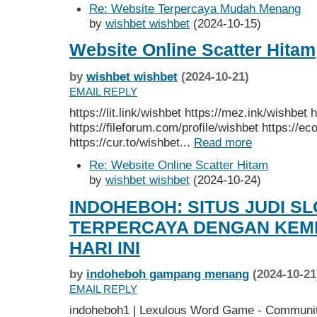
Re: Website Terpercaya Mudah Menang
by
wishbet wishbet
(2024-10-15)
Website Online Scatter Hitam
by
wishbet wishbet
(2024-10-21)
EMAIL REPLY
https://lit.link/wishbet https://mez.ink/wishbe
https://fileforum.com/profile/wishbet https://
https://cur.to/wishbet...
Read more
Re: Website Online Scatter Hitam
by
wishbet wishbet
(2024-10-24)
INDOHEBOH: SITUS JUDI S
TERPERCAYA DENGAN KEM
HARI INI
by
indoheboh gampang menang
(2024-10-21
EMAIL REPLY
indoheboh1 | Lexulous Word Game - Commun