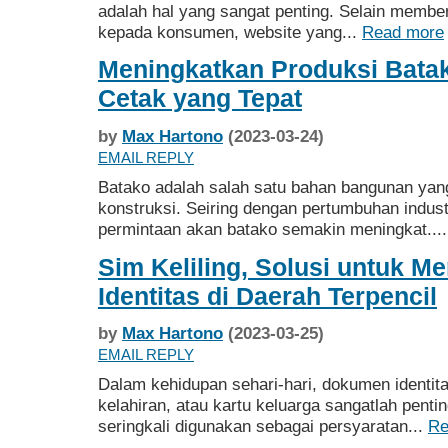
adalah hal yang sangat penting. Selain member
kepada konsumen, website yang...
Read more
Meningkatkan Produksi Bata
Cetak yang Tepat
by
Max Hartono
(2023-03-24)
EMAIL REPLY
Batako adalah salah satu bahan bangunan yang
konstruksi. Seiring dengan pertumbuhan indust
permintaan akan batako semakin meningkat...
Sim Keliling, Solusi untuk 
Identitas di Daerah Terpencil
by
Max Hartono
(2023-03-25)
EMAIL REPLY
Dalam kehidupan sehari-hari, dokumen identitas
kelahiran, atau kartu keluarga sangatlah pen
seringkali digunakan sebagai persyaratan...
Re