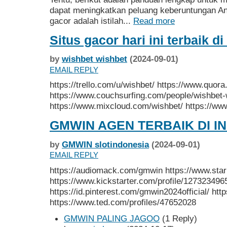
dapat meningkatkan peluang keberuntungan An
gacor adalah istilah...
Read more
Situs gacor hari ini terbaik d
by
wishbet wishbet
(2024-09-01)
EMAIL REPLY
https://trello.com/u/wishbet/ https://www.quor
https://www.couchsurfing.com/people/wishbet-
https://www.mixcloud.com/wishbet/ https://ww
GMWIN AGEN TERBAIK DI I
by
GMWIN slotindonesia
(2024-09-01)
EMAIL REPLY
https://audiomack.com/gmwin https://www.star
https://www.kickstarter.com/profile/127323496
https://id.pinterest.com/gmwin2024official/ ht
https://www.ted.com/profiles/47652028
GMWIN PALING JAGOO
(1 Reply)