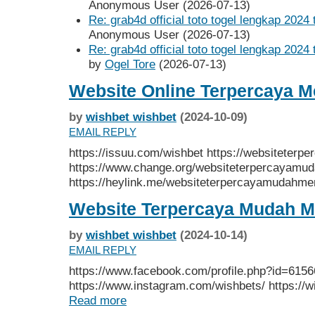
Anonymous User (2026-07-13)
Re: grab4d official toto togel lengkap 2024 
Anonymous User (2026-07-13)
Re: grab4d official toto togel lengkap 2024 
by
Ogel Tore
(2026-07-13)
Website Online Terpercaya 
by
wishbet wishbet
(2024-10-09)
EMAIL REPLY
https://issuu.com/wishbet https://websitete
https://www.change.org/websiteterpercayam
https://heylink.me/websiteterpercayamudahme
Website Terpercaya Mudah 
by
wishbet wishbet
(2024-10-14)
EMAIL REPLY
https://www.facebook.com/profile.php?id=615
https://www.instagram.com/wishbets/ https://w
Read more