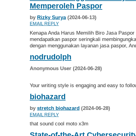
Memperoleh Paspor
by
Rizky Surya
(2024-06-13)
EMAIL REPLY
Kenapa Anda Harus Memilih Biro Jasa Paspo
mendapatkan paspor seringkali membingungk
dengan menggunakan layanan jasa paspor, An
nodrudolph
Anonymous User (2024-06-28)
Your writing style is engaging and easy to fol
biohazard
by
stretch biohazard
(2024-06-28)
EMAIL REPLY
that sound cool moto x3m
State-of-the-Art Cybersecurit