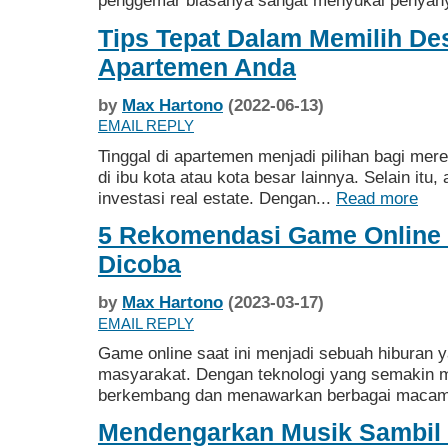
penggemar biasanya sangat menyukai penyany
Tips Tepat Dalam Memilih Des
Apartemen Anda
by
Max Hartono
(2022-06-13)
EMAIL REPLY
Tinggal di apartemen menjadi pilihan bagi me
di ibu kota atau kota besar lainnya. Selain itu
investasi real estate. Dengan...
Read more
5 Rekomendasi Game Online 
Dicoba
by
Max Hartono
(2023-03-17)
EMAIL REPLY
Game online saat ini menjadi sebuah hiburan y
masyarakat. Dengan teknologi yang semakin m
berkembang dan menawarkan berbagai macam
Mendengarkan Musik Sambil 