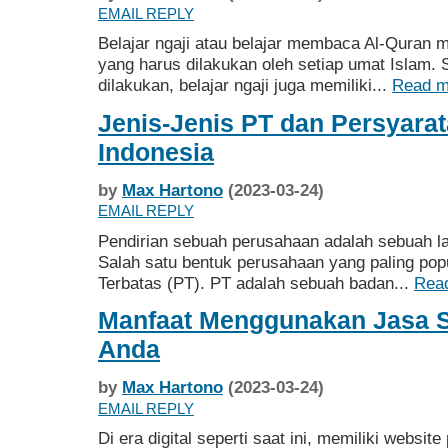
EMAIL REPLY
Belajar ngaji atau belajar membaca Al-Quran 
yang harus dilakukan oleh setiap umat Islam. 
dilakukan, belajar ngaji juga memiliki...
Read m
Jenis-Jenis PT dan Persyarat
Indonesia
by
Max Hartono
(2023-03-24)
EMAIL REPLY
Pendirian sebuah perusahaan adalah sebuah la
Salah satu bentuk perusahaan yang paling pop
Terbatas (PT). PT adalah sebuah badan...
Rea
Manfaat Menggunakan Jasa S
Anda
by
Max Hartono
(2023-03-24)
EMAIL REPLY
Di era digital seperti saat ini, memiliki websit