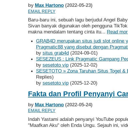
by
Max Hartono
(2022-05-23)
EMAIL REPLY
Baru-baru ini, sebuah lagu berjudul Angel Baby
Sivan banyak digunakan oleh pengguna TikTok.
makna mendalam tentang cinta itu...
Read mor
GRAB4D merupakan situs judi slot online y
Pragmatic88 yang disebut dengan Pragmat
by
situs grab4d
(2024-09-01)
SESEZEUS : Link Pragmatic Gampang Pe
by
sesetoto vip
(2025-12-02)
SESETOTO » Zona Taruhan Situs Togel & 
Replies)
by
sesetoto vip
(2025-12-20)
Fakta dan Profil Penyanyi Ca
by
Max Hartono
(2022-05-24)
EMAIL REPLY
Indah Yastami adalah penyanyi YouTube popul
"Maafkan Aku" oleh Enda Ungu. Sejauh ini, vide