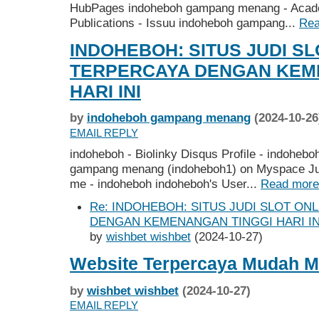
HubPages indoheboh gampang menang - Acade
Publications - Issuu indoheboh gampang...
Rea
INDOHEBOH: SITUS JUDI S
TERPERCAYA DENGAN KEM
HARI INI
by
indoheboh gampang menang
(2024-10-26
EMAIL REPLY
indoheboh - Biolinky Disqus Profile - indoh
gampang menang (indoheboh1) on Myspace Ju
me - indoheboh indoheboh's User...
Read more
Re: INDOHEBOH: SITUS JUDI SLOT O
DENGAN KEMENANGAN TINGGI HARI IN
by
wishbet wishbet
(2024-10-27)
Website Terpercaya Mudah 
by
wishbet wishbet
(2024-10-27)
EMAIL REPLY