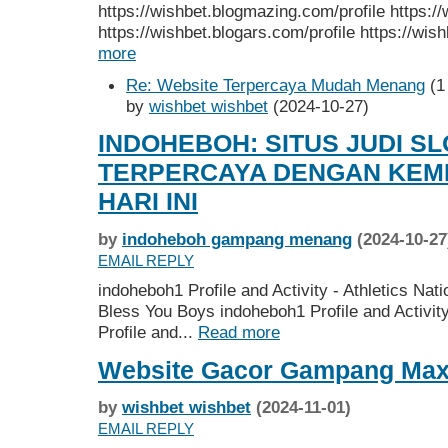
https://wishbet.blogmazing.com/profile https:/
https://wishbet.blogars.com/profile https://wis
more
Re: Website Terpercaya Mudah Menang
(1
by
wishbet wishbet
(2024-10-27)
INDOHEBOH: SITUS JUDI S
TERPERCAYA DENGAN KEM
HARI INI
by
indoheboh gampang menang
(2024-10-27
EMAIL REPLY
indoheboh1 Profile and Activity - Athletics Nati
Bless You Boys indoheboh1 Profile and Activit
Profile and...
Read more
Website Gacor Gampang Ma
by
wishbet wishbet
(2024-11-01)
EMAIL REPLY