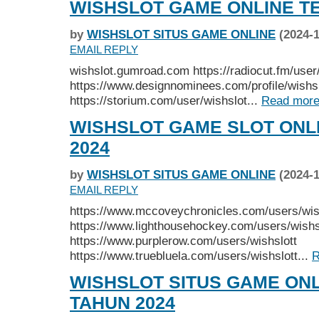
WISHSLOT GAME ONLINE TE
by
WISHSLOT SITUS GAME ONLINE
(2024-1
EMAIL REPLY
wishslot.gumroad.com https://radiocut.fm/us
https://www.designnominees.com/profile/wishs
https://storium.com/user/wishslot...
Read mor
WISHSLOT GAME SLOT ONL
2024
by
WISHSLOT SITUS GAME ONLINE
(2024-1
EMAIL REPLY
https://www.mccoveychronicles.com/users/wis
https://www.lighthousehockey.com/users/wishs
https://www.purplerow.com/users/wishslott
https://www.truebluela.com/users/wishslott...
R
WISHSLOT SITUS GAME ONL
TAHUN 2024