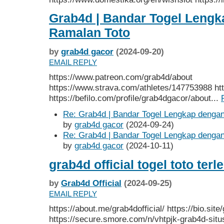
Grab4d | Bandar Togel Leng
Ramalan Toto
by
grab4d gacor
(2024-09-20)
EMAIL REPLY
https://www.patreon.com/grab4d/about
https://www.strava.com/athletes/147753988 h
https://befilo.com/profile/grab4dgacor/about...
Re: Grab4d | Bandar Togel Lengkap denga
by
grab4d gacor
(2024-09-24)
Re: Grab4d | Bandar Togel Lengkap denga
by
grab4d gacor
(2024-10-11)
grab4d official togel toto ter
by
Grab4d Official
(2024-09-25)
EMAIL REPLY
https://about.me/grab4dofficial/ https://bio.site
https://secure.smore.com/n/vhtpjk-grab4d-situ