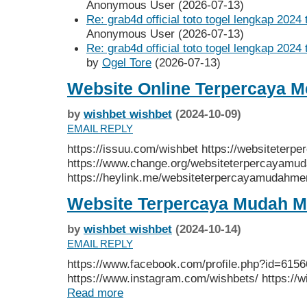
Anonymous User (2026-07-13)
Re: grab4d official toto togel lengkap 2024 
Anonymous User (2026-07-13)
Re: grab4d official toto togel lengkap 2024 
by
Ogel Tore
(2026-07-13)
Website Online Terpercaya 
by
wishbet wishbet
(2024-10-09)
EMAIL REPLY
https://issuu.com/wishbet https://websitete
https://www.change.org/websiteterpercayam
https://heylink.me/websiteterpercayamudahme
Website Terpercaya Mudah 
by
wishbet wishbet
(2024-10-14)
EMAIL REPLY
https://www.facebook.com/profile.php?id=615
https://www.instagram.com/wishbets/ https://w
Read more