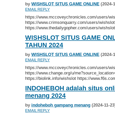
by
WISHSLOT SITUS GAME ONLINE
(2024-1
EMAIL REPLY
https://www.mccoveychronicles.com/users/wis
https://www.crimsonquarry.com/users/wishslot
https://www.thedailygopher.com/users/wishslot
WISHSLOT SITUS GAME ONL
TAHUN 2024
by
WISHSLOT SITUS GAME ONLINE
(2024-1
EMAIL REPLY
https://www.mccoveychronicles.com/users/wis
https://www.change.org/u/me?source_locatio
https://biolink.info/wishslot https://www.f6s.co
INDOHEBOH adalah situs on
menang 2024
by
indoheboh gampang menang
(2024-11-23
EMAIL REPLY