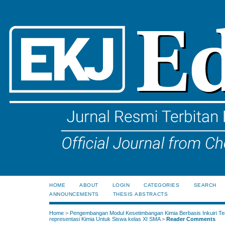
HOME
ABOUT
LOGIN
CATEGORIES
SEARCH
ANNOUNCEMENTS
THESIS ABSTRACTS
Home
>
Pengembangan Modul Kesetimbangan Kimia Berbasis Inkuiri Te
representasi Kimia Untuk Siswa kelas XI SMA
>
Reader Comments