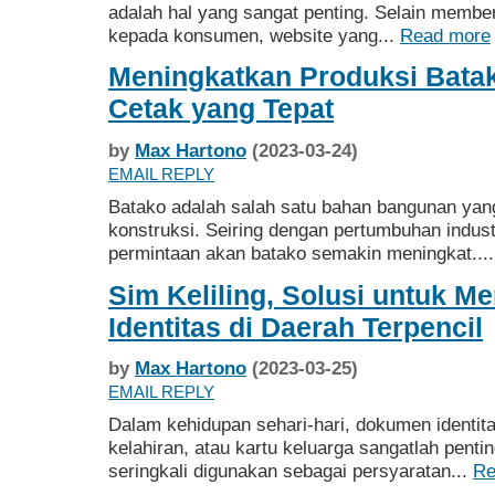
adalah hal yang sangat penting. Selain member
kepada konsumen, website yang...
Read more
Meningkatkan Produksi Bata
Cetak yang Tepat
by
Max Hartono
(2023-03-24)
EMAIL REPLY
Batako adalah salah satu bahan bangunan yang
konstruksi. Seiring dengan pertumbuhan indust
permintaan akan batako semakin meningkat...
Sim Keliling, Solusi untuk 
Identitas di Daerah Terpencil
by
Max Hartono
(2023-03-25)
EMAIL REPLY
Dalam kehidupan sehari-hari, dokumen identitas
kelahiran, atau kartu keluarga sangatlah pen
seringkali digunakan sebagai persyaratan...
Re