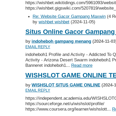
https://wishbet.wikitidings.com/5961093/webs
https://wishbet.gigswiki.com/5207819/websit
Re: Website Gacor Gampang Maxwin
(4 Re
by
wishbet wishbet
(2024-11-05)
Situs Online Gacor Gampan
by
indoheboh gampang menang
(2024-11-03
EMAIL REPLY
indoheboh1 Profile and Activity - Addicted To 
Activity - Arizona Desert Swarm indoheboh1 Pro
Banneret indoheboh1...
Read more
WISHSLOT GAME ONLINE TE
by
WISHSLOT SITUS GAME ONLINE
(2024-1
EMAIL REPLY
https://independent.academia.edu/WISHS
https://sourceforge.net/u/wishslot/profile/
https://www.coursera.org/learner/wishslott...
R