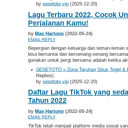
by
sesetoto vip
(2025-12-20)
Lagu Terbaru 2022, Cocok Un
Perjalanan Kamu!
by
Max Hartono
(2022-05-24)
EMAIL REPLY
Bepergian dengan keluarga dan teman-teman s
bisa bersantai dan bersenang-senang bersama
gunakan untuk pergi bersama adalah ketika akh
SESETOTO » Zona Taruhan Situs Togel & 
Replies)
by
sesetoto vip
(2025-12-20)
Daftar Lagu TikTok yang sedan
Tahun 2022
by
Max Hartono
(2022-05-24)
EMAIL REPLY
TikTok telah menjadi platform media sosial ya