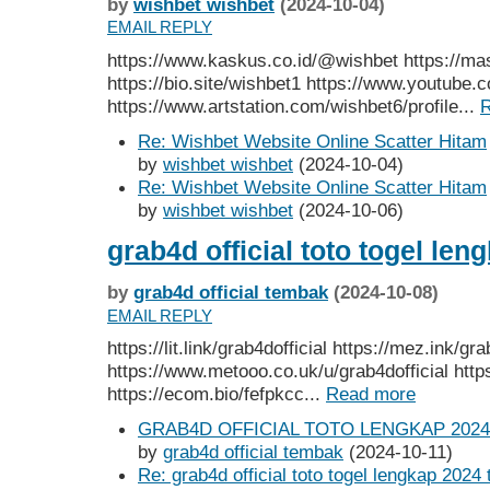
by
wishbet wishbet
(2024-10-04)
EMAIL REPLY
https://www.kaskus.co.id/@wishbet https://m
https://bio.site/wishbet1 https://www.youtube
https://www.artstation.com/wishbet6/profile...
Re: Wishbet Website Online Scatter Hitam
by
wishbet wishbet
(2024-10-04)
Re: Wishbet Website Online Scatter Hitam
by
wishbet wishbet
(2024-10-06)
grab4d official toto togel len
by
grab4d official tembak
(2024-10-08)
EMAIL REPLY
https://lit.link/grab4dofficial https://mez.ink/gra
https://www.metooo.co.uk/u/grab4dofficial https
https://ecom.bio/fefpkcc...
Read more
GRAB4D OFFICIAL TOTO LENGKAP 2024
by
grab4d official tembak
(2024-10-11)
Re: grab4d official toto togel lengkap 2024 