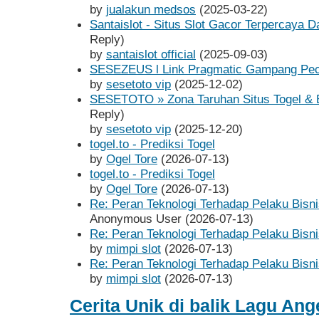
by
jualakun medsos
(2025-03-22)
Santaislot - Situs Slot Gacor Terpercaya D
Reply)
by
santaislot official
(2025-09-03)
SESEZEUS l Link Pragmatic Gampang Pe
by
sesetoto vip
(2025-12-02)
SESETOTO » Zona Taruhan Situs Togel & 
Reply)
by
sesetoto vip
(2025-12-20)
togel.to - Prediksi Togel
by
Ogel Tore
(2026-07-13)
togel.to - Prediksi Togel
by
Ogel Tore
(2026-07-13)
Re: Peran Teknologi Terhadap Pelaku Bisni
Anonymous User (2026-07-13)
Re: Peran Teknologi Terhadap Pelaku Bisni
by
mimpi slot
(2026-07-13)
Re: Peran Teknologi Terhadap Pelaku Bisni
by
mimpi slot
(2026-07-13)
Cerita Unik di balik Lagu Ang