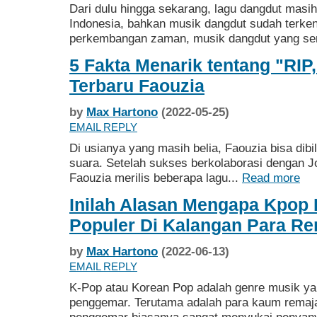
Dari dulu hingga sekarang, lagu dangdut masi
Indonesia, bahkan musik dangdut sudah terkena
perkembangan zaman, musik dangdut yang se
5 Fakta Menarik tentang "RIP,
Terbaru Faouzia
by
Max Hartono
(2022-05-25)
EMAIL REPLY
Di usianya yang masih belia, Faouzia bisa dibil
suara. Setelah sukses berkolaborasi dengan J
Faouzia merilis beberapa lagu...
Read more
Inilah Alasan Mengapa Kpop 
Populer Di Kalangan Para R
by
Max Hartono
(2022-06-13)
EMAIL REPLY
K-Pop atau Korean Pop adalah genre musik yan
penggemar. Terutama adalah para kaum remaja