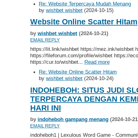
Re: Website Terpercaya Mudah Menang
by
wishbet wishbet
(2024-10-15)
Website Online Scatter Hitam
by
wishbet wishbet
(2024-10-21)
EMAIL REPLY
https://lit.link/wishbet https://mez.ink/wishbe
https://fileforum.com/profile/wishbet https://
https://cur.to/wishbet...
Read more
Re: Website Online Scatter Hitam
by
wishbet wishbet
(2024-10-24)
INDOHEBOH: SITUS JUDI S
TERPERCAYA DENGAN KEM
HARI INI
by
indoheboh gampang menang
(2024-10-21
EMAIL REPLY
indoheboh1 | Lexulous Word Game - Commun