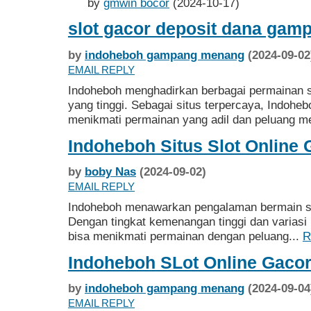
by
gmwin bocor
(2024-10-17)
slot gacor deposit dana ga
by
indoheboh gampang menang
(2024-09-02
EMAIL REPLY
Indoheboh menghadirkan berbagai permainan s
yang tinggi. Sebagai situs terpercaya, Indoh
menikmati permainan yang adil dan peluang m
Indoheboh Situs Slot Onlin
by
boby Nas
(2024-09-02)
EMAIL REPLY
Indoheboh menawarkan pengalaman bermain sl
Dengan tingkat kemenangan tinggi dan varias
bisa menikmati permainan dengan peluang...
R
Indoheboh SLot Online Gaco
by
indoheboh gampang menang
(2024-09-04
EMAIL REPLY