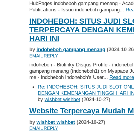
HubPages indoheboh gampang menang - Acade
Publications - Issuu indoheboh gampang...
Rea
INDOHEBOH: SITUS JUDI S
TERPERCAYA DENGAN KEM
HARI INI
by
indoheboh gampang menang
(2024-10-26
EMAIL REPLY
indoheboh - Biolinky Disqus Profile - indoh
gampang menang (indoheboh1) on Myspace Ju
me - indoheboh indoheboh's User...
Read more
Re: INDOHEBOH: SITUS JUDI SLOT O
DENGAN KEMENANGAN TINGGI HARI IN
by
wishbet wishbet
(2024-10-27)
Website Terpercaya Mudah 
by
wishbet wishbet
(2024-10-27)
EMAIL REPLY