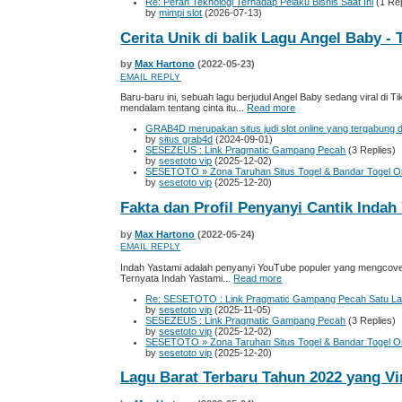
Re: Peran Teknologi Terhadap Pelaku Bisnis Saat Ini
(1 Re
by
mimpi slot
(2026-07-13)
Cerita Unik di balik Lagu Angel Baby - 
by
Max Hartono
(2022-05-23)
EMAIL REPLY
Baru-baru ini, sebuah lagu berjudul Angel Baby sedang viral di
mendalam tentang cinta itu...
Read more
GRAB4D merupakan situs judi slot online yang tergabung 
by
situs grab4d
(2024-09-01)
SESEZEUS : Link Pragmatic Gampang Pecah
(3 Replies)
by
sesetoto vip
(2025-12-02)
SESETOTO » Zona Taruhan Situs Togel & Bandar Togel O
by
sesetoto vip
(2025-12-20)
Fakta dan Profil Penyanyi Cantik Indah
by
Max Hartono
(2022-05-24)
EMAIL REPLY
Indah Yastami adalah penyanyi YouTube populer yang mengcover la
Ternyata Indah Yastami...
Read more
Re: SESETOTO : Link Pragmatic Gampang Pecah Satu La
by
sesetoto vip
(2025-11-05)
SESEZEUS : Link Pragmatic Gampang Pecah
(3 Replies)
by
sesetoto vip
(2025-12-02)
SESETOTO » Zona Taruhan Situs Togel & Bandar Togel O
by
sesetoto vip
(2025-12-20)
Lagu Barat Terbaru Tahun 2022 yang Vir