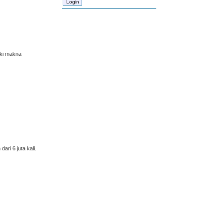
iki makna
ri 6 juta kali.