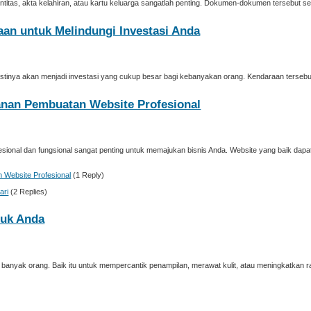
entitas, akta kelahiran, atau kartu keluarga sangatlah penting. Dokumen-dokumen tersebut ser
an untuk Melindungi Investasi Anda
 pastinya akan menjadi investasi yang cukup besar bagi kebanyakan orang. Kendaraan terseb
anan Pembuatan Website Profesional
rofesional dan fungsional sangat penting untuk memajukan bisnis Anda. Website yang baik dapa
 Website Profesional
(1 Reply)
ari
(2 Replies)
tuk Anda
i banyak orang. Baik itu untuk mempercantik penampilan, merawat kulit, atau meningkatkan ra