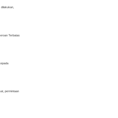
 dilakukan,
seroan Terbatas
 kepada
sat, permintaan