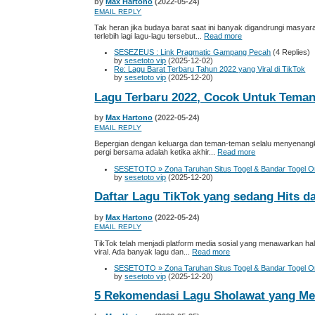
by
Max Hartono
(2022-05-24)
EMAIL REPLY
Tak heran jika budaya barat saat ini banyak digandrungi masyar
terlebih lagi lagu-lagu tersebut...
Read more
SESEZEUS : Link Pragmatic Gampang Pecah
(4 Replies)
by
sesetoto vip
(2025-12-02)
Re: Lagu Barat Terbaru Tahun 2022 yang Viral di TikTok
by
sesetoto vip
(2025-12-20)
Lagu Terbaru 2022, Cocok Untuk Teman
by
Max Hartono
(2022-05-24)
EMAIL REPLY
Bepergian dengan keluarga dan teman-teman selalu menyenangka
pergi bersama adalah ketika akhir...
Read more
SESETOTO » Zona Taruhan Situs Togel & Bandar Togel O
by
sesetoto vip
(2025-12-20)
Daftar Lagu TikTok yang sedang Hits da
by
Max Hartono
(2022-05-24)
EMAIL REPLY
TikTok telah menjadi platform media sosial yang menawarkan hal
viral. Ada banyak lagu dan...
Read more
SESETOTO » Zona Taruhan Situs Togel & Bandar Togel O
by
sesetoto vip
(2025-12-20)
5 Rekomendasi Lagu Sholawat yang Me