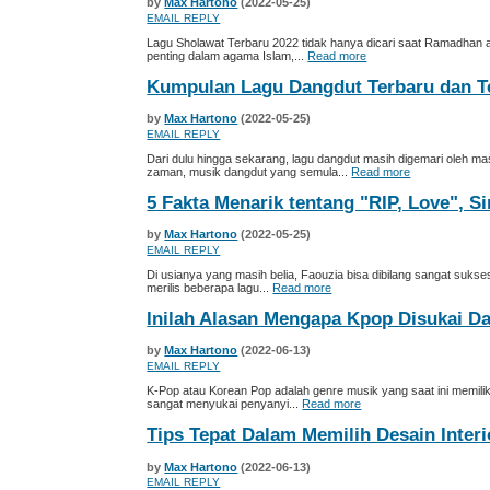
by
Max Hartono
(2022-05-25)
EMAIL REPLY
Lagu Sholawat Terbaru 2022 tidak hanya dicari saat Ramadhan at
penting dalam agama Islam,...
Read more
Kumpulan Lagu Dangdut Terbaru dan Te
by
Max Hartono
(2022-05-25)
EMAIL REPLY
Dari dulu hingga sekarang, lagu dangdut masih digemari oleh m
zaman, musik dangdut yang semula...
Read more
5 Fakta Menarik tentang "RIP, Love", S
by
Max Hartono
(2022-05-25)
EMAIL REPLY
Di usianya yang masih belia, Faouzia bisa dibilang sangat sukse
merilis beberapa lagu...
Read more
Inilah Alasan Mengapa Kpop Disukai D
by
Max Hartono
(2022-06-13)
EMAIL REPLY
K-Pop atau Korean Pop adalah genre musik yang saat ini memil
sangat menyukai penyanyi...
Read more
Tips Tepat Dalam Memilih Desain Inter
by
Max Hartono
(2022-06-13)
EMAIL REPLY