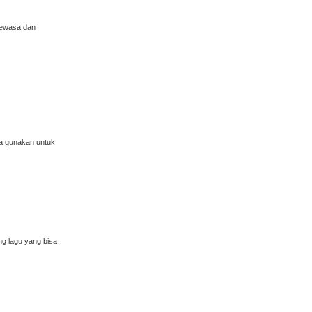
 dewasa dan
ta gunakan untuk
ng lagu yang bisa