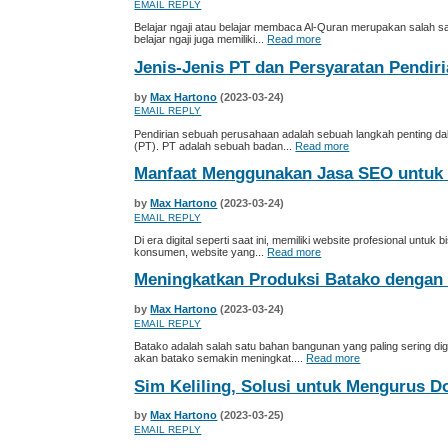
EMAIL REPLY
Belajar ngaji atau belajar membaca Al-Quran merupakan salah sa
belajar ngaji juga memiliki...
Read more
Jenis-Jenis PT dan Persyaratan Pendiri
by
Max Hartono
(2023-03-24)
EMAIL REPLY
Pendirian sebuah perusahaan adalah sebuah langkah penting dal
(PT). PT adalah sebuah badan...
Read more
Manfaat Menggunakan Jasa SEO untuk 
by
Max Hartono
(2023-03-24)
EMAIL REPLY
Di era digital seperti saat ini, memiliki website profesional unt
konsumen, website yang...
Read more
Meningkatkan Produksi Batako dengan 
by
Max Hartono
(2023-03-24)
EMAIL REPLY
Batako adalah salah satu bahan bangunan yang paling sering di
akan batako semakin meningkat....
Read more
Sim Keliling, Solusi untuk Mengurus D
by
Max Hartono
(2023-03-25)
EMAIL REPLY