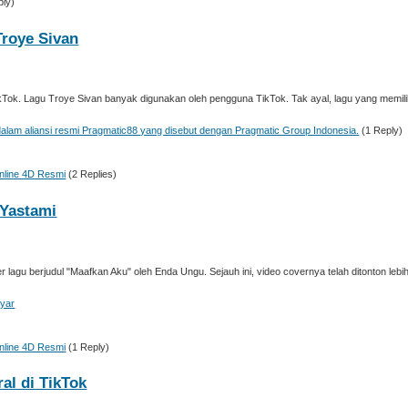
ply)
Troye Sivan
 TikTok. Lagu Troye Sivan banyak digunakan oleh pengguna TikTok. Tak ayal, lagu yang memil
dalam aliansi resmi Pragmatic88 yang disebut dengan Pragmatic Group Indonesia.
(1 Reply)
nline 4D Resmi
(2 Replies)
 Yastami
gu berjudul "Maafkan Aku" oleh Enda Ungu. Sejauh ini, video covernya telah ditonton lebih da
yar
nline 4D Resmi
(1 Reply)
al di TikTok