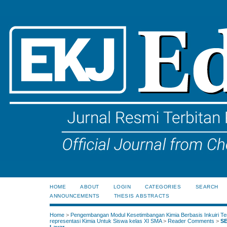
HOME
ABOUT
LOGIN
CATEGORIES
SEARCH
ANNOUNCEMENTS
THESIS ABSTRACTS
Home
>
Pengembangan Modul Kesetimbangan Kimia Berbasis Inkuiri Te
representasi Kimia Untuk Siswa kelas XI SMA
>
Reader Comments
>
SE