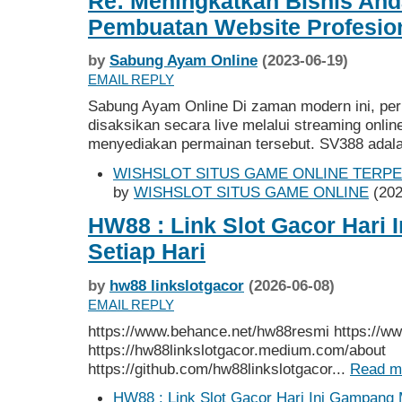
Re: Meningkatkan Bisnis An
Pembuatan Website Profesio
by
Sabung Ayam Online
(2023-06-19)
EMAIL REPLY
Sabung Ayam Online Di zaman modern ini, per
disaksikan secara live melalui streaming onlin
menyediakan permainan tersebut. SV388 adala
WISHSLOT SITUS GAME ONLINE TERPE
by
WISHSLOT SITUS GAME ONLINE
(202
HW88 : Link Slot Gacor Hari
Setiap Hari
by
hw88 linkslotgacor
(2026-06-08)
EMAIL REPLY
https://www.behance.net/hw88resmi https://w
https://hw88linkslotgacor.medium.com/about
https://github.com/hw88linkslotgacor...
Read m
HW88 : Link Slot Gacor Hari Ini Gampang 