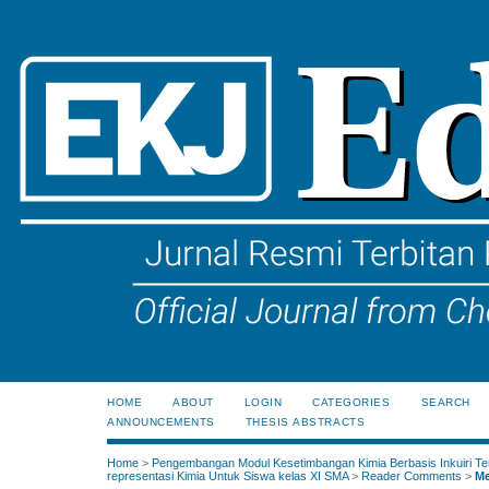
HOME
ABOUT
LOGIN
CATEGORIES
SEARCH
ANNOUNCEMENTS
THESIS ABSTRACTS
Home
>
Pengembangan Modul Kesetimbangan Kimia Berbasis Inkuiri Te
representasi Kimia Untuk Siswa kelas XI SMA
>
Reader Comments
>
Me