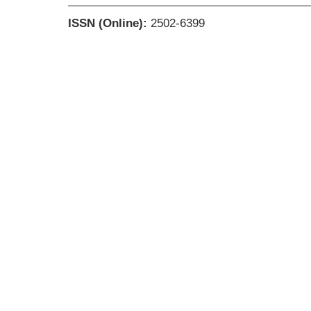
______________________________________
ISSN (Online):
2502-6399