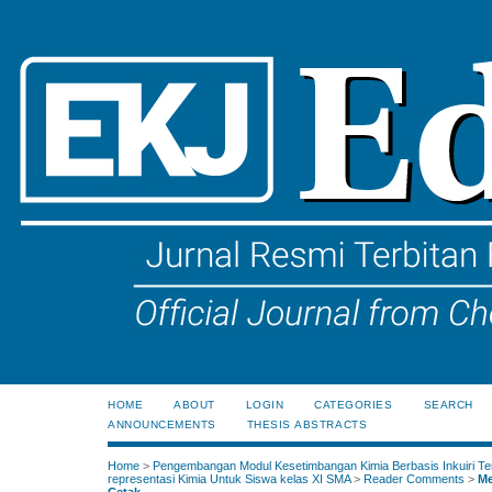
HOME
ABOUT
LOGIN
CATEGORIES
SEARCH
ANNOUNCEMENTS
THESIS ABSTRACTS
Home
>
Pengembangan Modul Kesetimbangan Kimia Berbasis Inkuiri Te
representasi Kimia Untuk Siswa kelas XI SMA
>
Reader Comments
>
Me