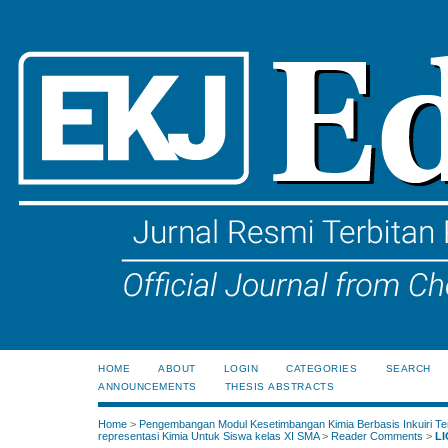
HOME
ABOUT
LOGIN
CATEGORIES
SEARCH
ANNOUNCEMENTS
THESIS ABSTRACTS
Home
>
Pengembangan Modul Kesetimbangan Kimia Berbasis Inkuiri Te
representasi Kimia Untuk Siswa kelas XI SMA
>
Reader Comments
>
LI