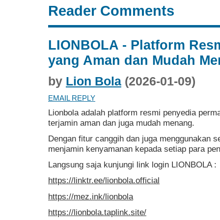
Reader Comments
LIONBOLA - Platform Resm
yang Aman dan Mudah Me
by
Lion Bola
(2026-01-09)
EMAIL REPLY
Lionbola adalah platform resmi penyedia perm
terjamin aman dan juga mudah menang.
Dengan fitur canggih dan juga menggunakan s
menjamin kenyamanan kepada setiap para peng
Langsung saja kunjungi link login LIONBOLA :
https://linktr.ee/lionbola.official
https://mez.ink/lionbola
https://lionbola.taplink.site/