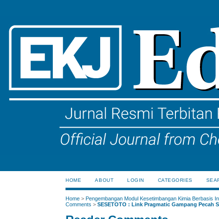
HOME
ABOUT
LOGIN
CATEGORIES
SEA
Home
>
Pengembangan Modul Kesetimbangan Kimia Berbasis Ink
Comments
>
SESETOTO : Link Pragmatic Gampang Pecah S