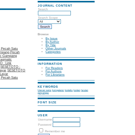
JOURNAL CONTENT
Search
Search Scope
Browse
By Issue
By Author
By Title
 Pecah Satu
Other Journals
Categories
ampang Pecah
ic Gampang
agmatic
 : Link
INFORMATION
SESETOTO :
For Readers
ayar
SESETOTO
For Authors
Layar
For Librarians
 Pecah Satu
KEYWORDS
Literasi sains
kompetensi
konteks
konten
larutan
penyangga
FONT SIZE
USER
Username
Password
Remember me