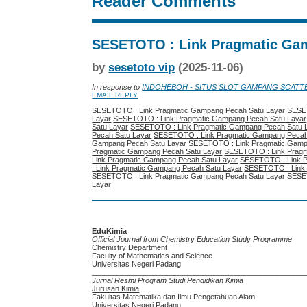
Reader Comments
SESETOTO : Link Pragmatic Ga
by
sesetoto vip
(2025-11-06)
In response to
INDOHEBOH - SITUS SLOT GAMPANG SCATT
EMAIL REPLY
SESETOTO : Link Pragmatic Gampang Pecah Satu Layar
SESET
Layar
SESETOTO : Link Pragmatic Gampang Pecah Satu Layar
Satu Layar
SESETOTO : Link Pragmatic Gampang Pecah Satu 
Pecah Satu Layar
SESETOTO : Link Pragmatic Gampang Pecah
Gampang Pecah Satu Layar
SESETOTO : Link Pragmatic Gamp
Pragmatic Gampang Pecah Satu Layar
SESETOTO : Link Pragm
Link Pragmatic Gampang Pecah Satu Layar
SESETOTO : Link P
: Link Pragmatic Gampang Pecah Satu Layar
SESETOTO : Link 
SESETOTO : Link Pragmatic Gampang Pecah Satu Layar
SESET
Layar
EduKimia
Official Journal from Chemistry Education Study Programme
Chemistry Department
Faculty of Mathematics and Science
Universitas Negeri Padang
____________________________________________________
Jurnal Resmi Program Studi Pendidikan Kimia
Jurusan Kimia
Fakultas Matematika dan Ilmu Pengetahuan Alam
Universitas Negeri Padang