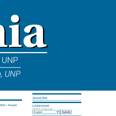
Journal Help
 SMA
>
Reader
LANGUAGE
Select Language