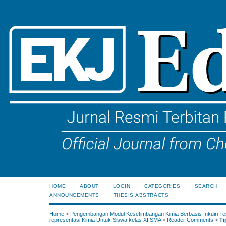
HOME
ABOUT
LOGIN
CATEGORIES
SEARCH
ANNOUNCEMENTS
THESIS ABSTRACTS
Home
>
Pengembangan Modul Kesetimbangan Kimia Berbasis Inkuiri Te
representasi Kimia Untuk Siswa kelas XI SMA
>
Reader Comments
>
Ti