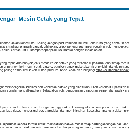
engan Mesin Cetak yang Tepat
gunakan dalam konstruksi. Seiring dengan pertumbuhan industri konstruksi yang semakin pe
ara tradisional masih banyak dilakukan, tetapi penggunaan mesin cetak untuk mempercep
nai solusi cerdas untuk mempercepat produksi batako dengan mesin cetak.
yang tepat. Ada banyak jenis mesin cetak batako yang tersedia di pasaran, dan setiap mesin
ntuk membeli mesin cetak batako, pastikan untuk melakukan riset terlebih dahulu tentan
ng paling sesuai untuk kebutuhan produksi Anda. Anda bisa kunjungi
https://sulthanmesinpa
at mempengaruhi kualitas dan kekuatan batako yang dihasilkan. Oleh karena itu, pastikan 
ngan standar yang ditetapkan. Sebagai contoh, penggunaan campuran semen dan pasir yang
 dapat menjadi solusi cerdas. Dengan menggunakan teknologi otomatisasi pada mesin cetak 
omatisasi juga dapat mengurangi biaya produksi dan meminimalkan kesalahan manusia dalam pr
rlu diperbaiki secara teratur untuk memastikan bahwa mesin tetap berfungsi dengan baik da
utin pada mesin cetak, seperti membersihkan bagian-bagian mesin, mengganti suku cadang 