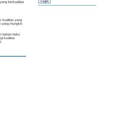
yang berkualitas
r kualitas yang
ah yang mungkin
an bahan baku
i kualitas
i.