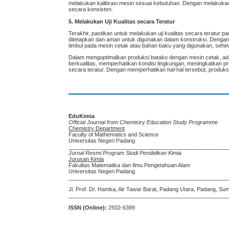
melakukan kalibrasi mesin sesuai kebutuhan. Dengan melakukan 
secara konsisten.
5. Melakukan Uji Kualitas secara Teratur
Terakhir, pastikan untuk melakukan uji kualitas secara teratur 
ditetapkan dan aman untuk digunakan dalam konstruksi. Dengan 
timbul pada mesin cetak atau bahan baku yang digunakan, sehin
Dalam mengoptimalkan produksi batako dengan mesin cetak, ada 
berkualitas, memperhatikan kondisi lingkungan, meningkatkan pr
secara teratur. Dengan memperhatikan hal-hal tersebut, produksi
EduKimia
Official Journal from Chemistry Education Study Programme
Chemistry Department
Faculty of Mathematics and Science
Universitas Negeri Padang
____________________________________________________
Jurnal Resmi Program Studi Pendidikan Kimia
Jurusan Kimia
Fakultas Matematika dan Ilmu Pengetahuan Alam
Universitas Negeri Padang
____________________________________________________
Jl. Prof. Dr. Hamka, Air Tawar Barat, Padang Utara, Padang, Su
____________________________________________________
ISSN (Online):
2502-6399