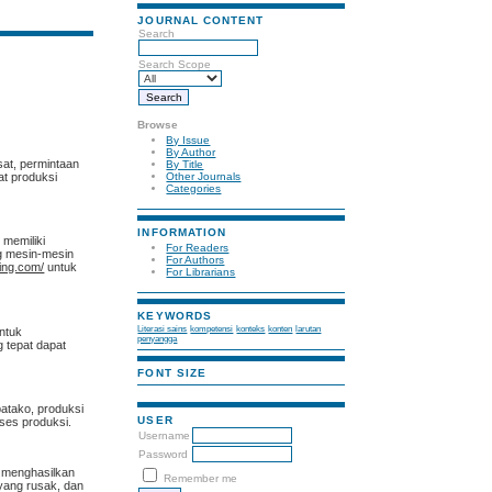
JOURNAL CONTENT
Search
Search Scope
Browse
By Issue
By Author
sat, permintaan
By Title
at produksi
Other Journals
Categories
INFORMATION
 memiliki
For Readers
g mesin-mesin
For Authors
ving.com/
untuk
For Librarians
KEYWORDS
Literasi sains
kompetensi
konteks
konten
larutan
untuk
penyangga
 tepat dapat
FONT SIZE
batako, produksi
USER
oses produksi.
Username
Password
n menghasilkan
Remember me
yang rusak, dan