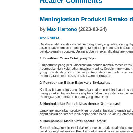
Reader Comments
Meningkatkan Produksi Batako d
by
Max Hartono
(2023-03-24)
EMAIL REPLY
Batako adalah salah satu bahan bangunan yang paling sering di
akan batako semakin meningkat. Meskipun pembuatan batako sec
batako semakin populer. Dalam artikel ini, akan dibahas menge
1. Pemilihan Mesin Cetak yang Tepat
Hal pertama yang perlu diperhatikan adalah memilih mesin cetak 
keunggulan dan kelemahan masing-masing. Sebelum memutuskan u
yang tersedia di pasaran, sehingga Anda dapat memilih mesin ya
mendapatan mesin cetak batako yang berkualitas.
2. Penggunaan Bahan Baku yang Berkualitas
Kualitas bahan baku yang digunakan dalam produksi batako sang
menggunakan bahan baku yang berkualitas tinggi dan sesuai de
meningkatkan kekuatan batako yang dihasilkan.
3. Meningkatkan Produktivitas dengan Otomatisasi
Untuk meningkatkan produktivitas produksi batako, otomatisasi
dapat dilakukan secara lebih cepat dan efisien. Selain itu, ot
4. Memperbaiki Mesin Cetak secara Teratur
Seperti halnya mesin-mesin lainnya, mesin cetak batako juga pe
batako yang berkualitas. Pastikan untuk melakukan perawatan r