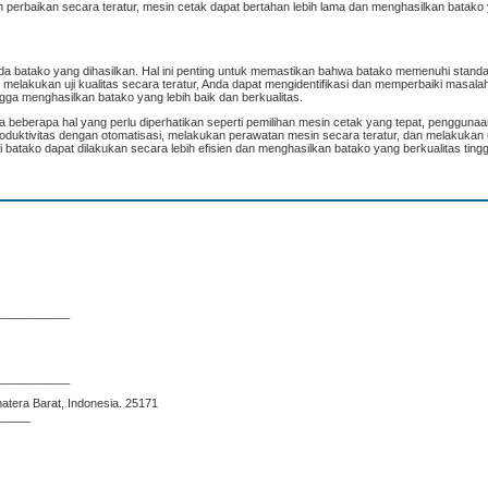
perbaikan secara teratur, mesin cetak dapat bertahan lebih lama dan menghasilkan batako 
pada batako yang dihasilkan. Hal ini penting untuk memastikan bahwa batako memenuhi standa
melakukan uji kualitas secara teratur, Anda dapat mengidentifikasi dan memperbaiki masal
gga menghasilkan batako yang lebih baik dan berkualitas.
beberapa hal yang perlu diperhatikan seperti pemilihan mesin cetak yang tepat, pengguna
oduktivitas dengan otomatisasi, melakukan perawatan mesin secara teratur, dan melakukan uj
 batako dapat dilakukan secara lebih efisien dan menghasilkan batako yang berkualitas tingg
___________
___________
matera Barat, Indonesia. 25171
_____