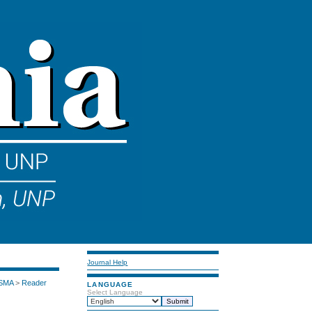
Journal Help
 SMA
>
Reader
LANGUAGE
Select Language