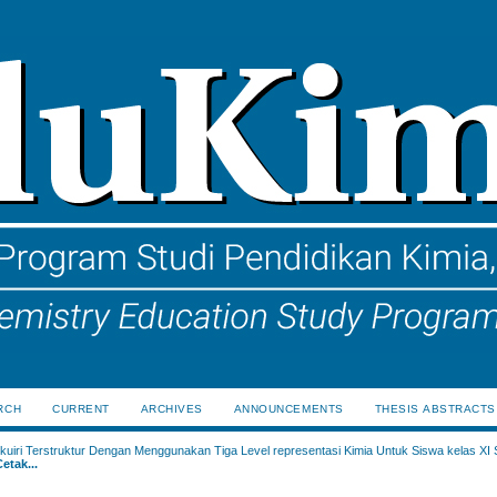
RCH
CURRENT
ARCHIVES
ANNOUNCEMENTS
THESIS ABSTRACTS
uiri Terstruktur Dengan Menggunakan Tiga Level representasi Kimia Untuk Siswa kelas XI
etak...