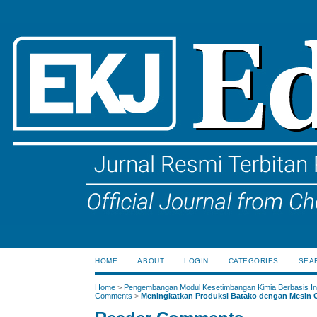
HOME
ABOUT
LOGIN
CATEGORIES
SEA
Home
>
Pengembangan Modul Kesetimbangan Kimia Berbasis Ink
Comments
>
Meningkatkan Produksi Batako dengan Mesin C