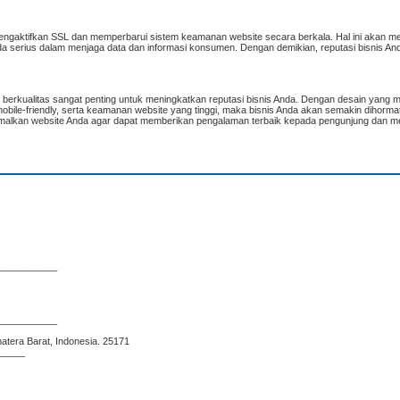
mengaktifkan SSL dan memperbarui sistem keamanan website secara berkala. Hal ini akan 
 serius dalam menjaga data dan informasi konsumen. Dengan demikian, reputasi bisnis A
 dan berkualitas sangat penting untuk meningkatkan reputasi bisnis Anda. Dengan desain yang 
mobile-friendly, serta keamanan website yang tinggi, maka bisnis Anda akan semakin dihorma
ptimalkan website Anda agar dapat memberikan pengalaman terbaik kepada pengunjung dan 
___________
___________
matera Barat, Indonesia. 25171
_____