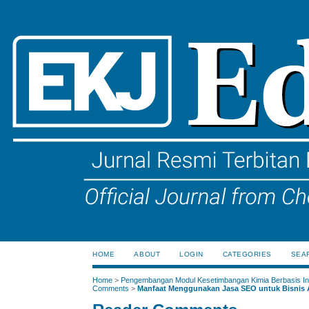
HOME
ABOUT
LOGIN
CATEGORIES
SEA
Home
>
Pengembangan Modul Kesetimbangan Kimia Berbasis Ink
Comments
>
Manfaat Menggunakan Jasa SEO untuk Bisnis