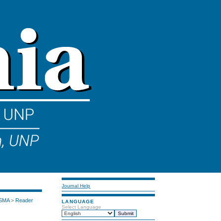
Journal Help
 SMA
>
Reader
LANGUAGE
Select Language