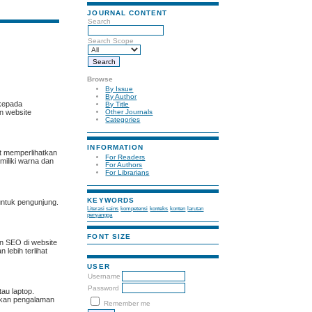
JOURNAL CONTENT
Search
Search Scope
Browse
By Issue
By Author
 kepada
By Title
n website
Other Journals
Categories
INFORMATION
t memperlihatkan
For Readers
miliki warna dan
For Authors
For Librarians
KEYWORDS
 untuk pengunjung.
Literasi sains
kompetensi
konteks
konten
larutan
penyangga
FONT SIZE
n SEO di website
lebih terlihat
USER
Username
Password
tau laptop.
ikan pengalaman
Remember me