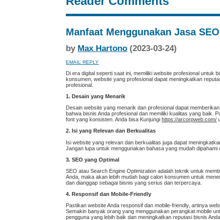
Reader Comments
Manfaat Menggunakan Jasa SEO 
by
Max Hartono
(2023-03-24)
EMAIL REPLY
Di era digital seperti saat ini, memiliki website profesional unt
konsumen, website yang profesional dapat meningkatkan reputas
profesional.
1. Desain yang Menarik
Desain website yang menarik dan profesional dapat memberikan
bahwa bisnis Anda profesional dan memiliki kualitas yang baik. 
font yang konsisten. Anda bisa Kunjungi
https://arcorpweb.com/
u
2. Isi yang Relevan dan Berkualitas
Isi website yang relevan dan berkualitas juga dapat meningkatka
Jangan lupa untuk menggunakan bahasa yang mudah dipahami da
3. SEO yang Optimal
SEO atau Search Engine Optimization adalah teknik untuk memb
Anda, maka akan lebih mudah bagi calon konsumen untuk menemuk
dan dianggap sebagai bisnis yang serius dan terpercaya.
4. Responsif dan Mobile-Friendly
Pastikan website Anda responsif dan mobile-friendly, artinya we
Semakin banyak orang yang menggunakan perangkat mobile untu
pengguna yang lebih baik dan meningkatkan reputasi bisnis Anda