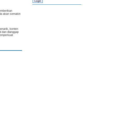
memberikan
nda akan semakin
menarik, konten
ti dan dianggap
memperkuat