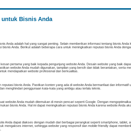
untuk Bisnis Anda
uk bisnis Anda adalah hal yang sangat penting. Selain memberikan informasi tentang bisnis Anda
i bisnis Anda. Berikut adalah beberapa cara untuk meningkatkan reputasi bisnis Anda denga
 kesan pertama yang baik kepada pengunjung website Anda. Desain website yang baik dapa
Pastikan website Anda mudah digunakan, tampilan yang bersih dan tidak berantakan, serta me
ntuk mendapatkan website profesional dan berkualitas.
n reputasi bisnis Anda. Pastikan konten yang ada di website Anda bermanfaat dan informatif
n menghindari penggunaan kata-kata yang ambigu atau terlalu teknis.
uat website Anda mudah ditemukan di mesin pencari seperti Google. Dengan mengoptimalka
an bisnis Anda. Hal ini dapat meningkatkan reputasi bisnis Anda karena website Anda akan 
bsite Anda dapat diakses dengan mudah dari berbagai perangkat seperti smartphone, tablet, a
k mengakses internet, sehingga website yang responsif dan mobile-friendly dapat member
.