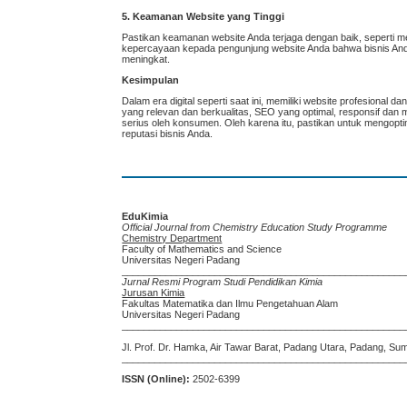
5. Keamanan Website yang Tinggi
Pastikan keamanan website Anda terjaga dengan baik, seperti 
kepercayaan kepada pengunjung website Anda bahwa bisnis Anda
meningkat.
Kesimpulan
Dalam era digital seperti saat ini, memiliki website profesional
yang relevan dan berkualitas, SEO yang optimal, responsif dan 
serius oleh konsumen. Oleh karena itu, pastikan untuk mengo
reputasi bisnis Anda.
EduKimia
Official Journal from Chemistry Education Study Programme
Chemistry Department
Faculty of Mathematics and Science
Universitas Negeri Padang
____________________________________________________
Jurnal Resmi Program Studi Pendidikan Kimia
Jurusan Kimia
Fakultas Matematika dan Ilmu Pengetahuan Alam
Universitas Negeri Padang
____________________________________________________
Jl. Prof. Dr. Hamka, Air Tawar Barat, Padang Utara, Padang, Su
____________________________________________________
ISSN (Online):
2502-6399