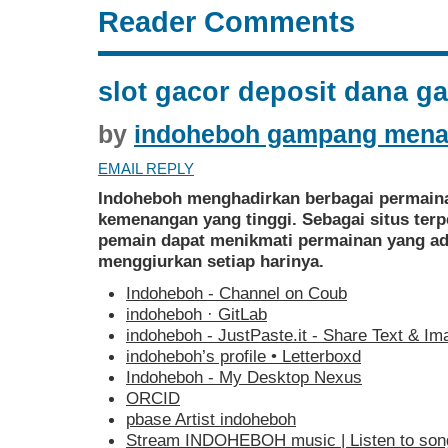
Reader Comments
slot gacor deposit dana 
by
indoheboh gampang men
EMAIL REPLY
Indoheboh menghadirkan berbagai permaina
kemenangan yang tinggi. Sebagai situs ter
pemain dapat menikmati permainan yang ad
menggiurkan setiap harinya.
Indoheboh - Channel on Coub
indoheboh · GitLab
indoheboh - JustPaste.it - Share Text & I
‎indoheboh’s profile • Letterboxd
Indoheboh - My Desktop Nexus
ORCID
pbase Artist indoheboh
Stream INDOHEBOH music | Listen to songs,