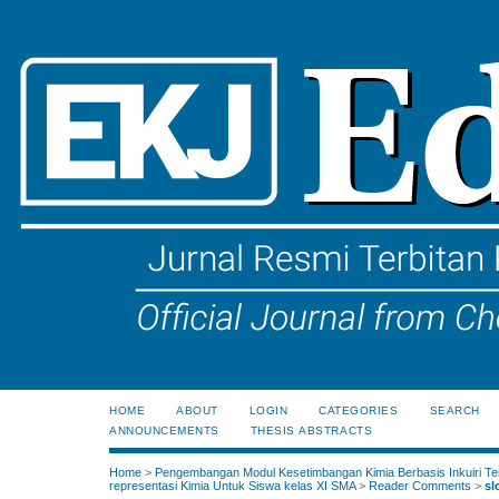
HOME
ABOUT
LOGIN
CATEGORIES
SEARCH
ANNOUNCEMENTS
THESIS ABSTRACTS
Home
>
Pengembangan Modul Kesetimbangan Kimia Berbasis Inkuiri Te
representasi Kimia Untuk Siswa kelas XI SMA
>
Reader Comments
>
sl