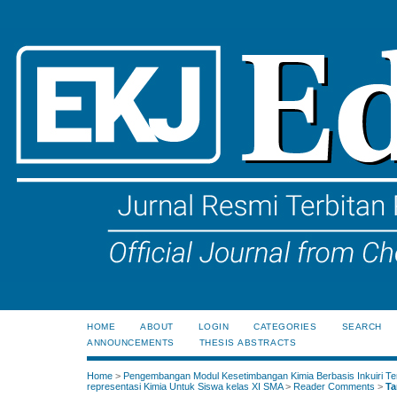
HOME
ABOUT
LOGIN
CATEGORIES
SEARCH
ANNOUNCEMENTS
THESIS ABSTRACTS
Home
>
Pengembangan Modul Kesetimbangan Kimia Berbasis Inkuiri Te
representasi Kimia Untuk Siswa kelas XI SMA
>
Reader Comments
>
Ta