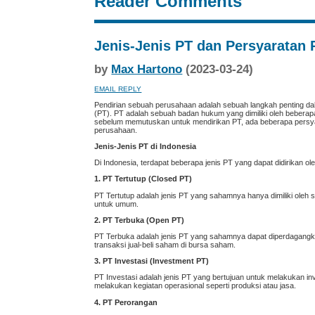
Reader Comments
Jenis-Jenis PT dan Persyaratan 
by
Max Hartono
(2023-03-24)
EMAIL REPLY
Pendirian sebuah perusahaan adalah sebuah langkah penting dal
(PT). PT adalah sebuah badan hukum yang dimiliki oleh beber
sebelum memutuskan untuk mendirikan PT, ada beberapa persyarat
perusahaan.
Jenis-Jenis PT di Indonesia
Di Indonesia, terdapat beberapa jenis PT yang dapat didirikan ol
1. PT Tertutup (Closed PT)
PT Tertutup adalah jenis PT yang sahamnya hanya dimiliki oleh
untuk umum.
2. PT Terbuka (Open PT)
PT Terbuka adalah jenis PT yang sahamnya dapat diperdagangk
transaksi jual-beli saham di bursa saham.
3. PT Investasi (Investment PT)
PT Investasi adalah jenis PT yang bertujuan untuk melakukan inves
melakukan kegiatan operasional seperti produksi atau jasa.
4. PT Perorangan