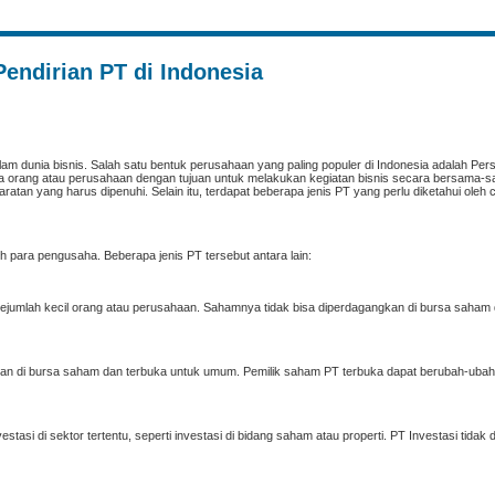
Pendirian PT di Indonesia
am dunia bisnis. Salah satu bentuk perusahaan yang paling populer di Indonesia adalah Per
apa orang atau perusahaan dengan tujuan untuk melakukan kegiatan bisnis secara bersama
an yang harus dipenuhi. Selain itu, terdapat beberapa jenis PT yang perlu diketahui oleh c
eh para pengusaha. Beberapa jenis PT tersebut antara lain:
 sejumlah kecil orang atau perusahaan. Sahamnya tidak bisa diperdagangkan di bursa saham 
an di bursa saham dan terbuka untuk umum. Pemilik saham PT terbuka dapat berubah-uba
tasi di sektor tertentu, seperti investasi di bidang saham atau properti. PT Investasi tidak 