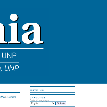
Journal Help
 SMA
>
Reader
LANGUAGE
Select Language