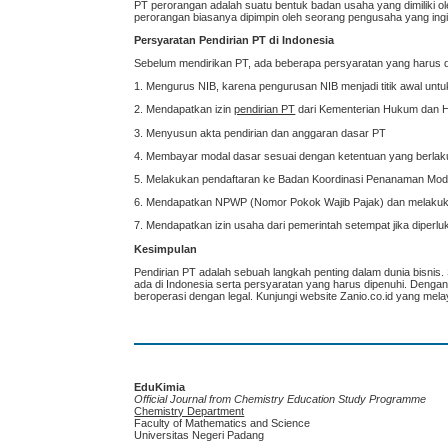
PT perorangan adalah suatu bentuk badan usaha yang dimiliki ole
perorangan biasanya dipimpin oleh seorang pengusaha yang ing
Persyaratan Pendirian PT di Indonesia
Sebelum mendirikan PT, ada beberapa persyaratan yang harus di
1. Mengurus NIB, karena pengurusan NIB menjadi titik awal untu
2. Mendapatkan izin
pendirian PT
dari Kementerian Hukum dan 
3. Menyusun akta pendirian dan anggaran dasar PT
4. Membayar modal dasar sesuai dengan ketentuan yang berlak
5. Melakukan pendaftaran ke Badan Koordinasi Penanaman Mo
6. Mendapatkan NPWP (Nomor Pokok Wajib Pajak) dan melakuka
7. Mendapatkan izin usaha dari pemerintah setempat jika diperlu
Kesimpulan
Pendirian PT adalah sebuah langkah penting dalam dunia bisni
ada di Indonesia serta persyaratan yang harus dipenuhi. Denga
beroperasi dengan legal. Kunjungi website Zanio.co.id yang melay
EduKimia
Official Journal from Chemistry Education Study Programme
Chemistry Department
Faculty of Mathematics and Science
Universitas Negeri Padang
____________________________________________________