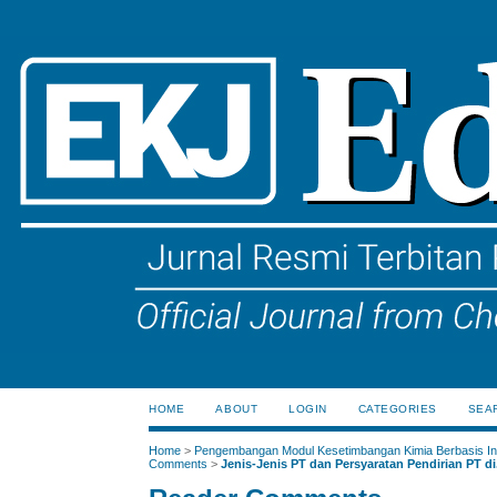
HOME
ABOUT
LOGIN
CATEGORIES
SEA
Home
>
Pengembangan Modul Kesetimbangan Kimia Berbasis Ink
Comments
>
Jenis-Jenis PT dan Persyaratan Pendirian PT di.