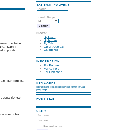
JOURNAL CONTENT
Search
Search Scope
Browse
By Issue
By Author
seroan Terbatas
By Title
-sama. Namun
Other Journals
Categories
alon pendiri
INFORMATION
For Readers
For Authors
For Librarians
dan tidak terbuka
KEYWORDS
Literasi sains
kompetensi
konteks
konten
larutan
penyangga
h sesuai dengan
FONT SIZE
USER
diizinkan untuk
Username
Password
Remember me