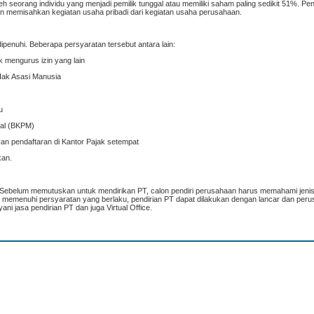
h seorang individu yang menjadi pemilik tunggal atau memiliki saham paling sedikit 51%. Pen
in memisahkan kegiatan usaha pribadi dari kegiatan usaha perusahaan.
penuhi. Beberapa persyaratan tersebut antara lain:
k mengurus izin yang lain
Hak Asasi Manusia
u
dal (BKPM)
n pendaftaran di Kantor Pajak setempat
kan.
s. Sebelum memutuskan untuk mendirikan PT, calon pendiri perusahaan harus memahami jenis
n memenuhi persyaratan yang berlaku, pendirian PT dapat dilakukan dengan lancar dan per
ani jasa pendirian PT dan juga Virtual Office.
___________