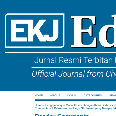
HOME
ABOUT
LOGIN
CATEGORIES
SEA
Home
>
Pengembangan Modul Kesetimbangan Kimia Berbasis Ink
Comments
>
5 Rekomendasi Lagu Sholawat yang Menyejukk