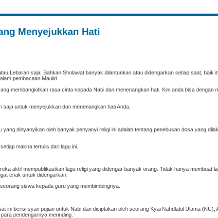
ang Menyejukkan Hati
au Lebaran saja. Bahkan Sholawat banyak dilantunkan atau didengarkan setiap saat, baik it
 dalam pembacaan Maulid.
n isi yang membangkitkan rasa cinta kepada Nabi dan menenangkan hati. Kini anda bisa denga
n saja untuk menyejukkan dan menenangkan hati Anda.
agu yang dinyanyikan oleh banyak penyanyi religi ini adalah tentang penebusan dosa yang dil
tiap makna tertulis dari lagu ini.
a aktif mempublikasikan lagu religi yang didengar banyak orang. Tidak hanya membuat lag
gat enak untuk didengarkan.
ta seorang siswa kepada guru yang membimbingnya.
 ini berisi syair pujian untuk Nabi dan diciptakan oleh seorang Kyai Nahdlatul Ulama (NU), 
i para pendengarnya merinding.