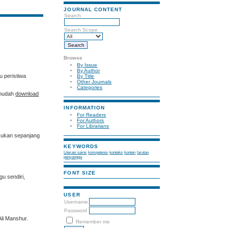
JOURNAL CONTENT
Search
Search Scope
Browse
By Issue
By Author
u peristiwa
By Title
Other Journals
Categories
n mudah
download
INFORMATION
For Readers
For Authors
For Librarians
akukan sepanjang
KEYWORDS
Literasi sains
kompetensi
konteks
konten
larutan
penyangga
FONT SIZE
u sendiri,
USER
Username
Password
Ali Manshur.
Remember me