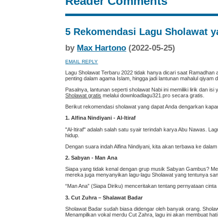
Reader Comments
5 Rekomendasi Lagu Sholawat y
by
Max Hartono
(2022-05-25)
EMAIL REPLY
Lagu Sholawat Terbaru 2022 tidak hanya dicari saat Ramadhan at
penting dalam agama Islam, hingga jadi lantunan mahalul qiyam
Pasalnya, lantunan seperti sholawat Nabi ini memiliki lirik da
Sholawat gratis
melalui downloadlagu321.pro secara gratis.
Berikut rekomendasi sholawat yang dapat Anda dengarkan kapa
1. Alfina Nindiyani - Al-Itiraf
"Al-Itiraf" adalah salah satu syair terindah karya Abu Nawas. L
hidup.
Dengan suara indah Alfina Nindiyani, kita akan terbawa ke dalam se
2. Sabyan - Man Ana
Siapa yang tidak kenal dengan grup musik Sabyan Gambus? Merek
mereka juga menyanyikan lagu-lagu Sholawat yang tentunya san
“Man Ana” (Siapa Diriku) menceritakan tentang pernyataan cin
3. Cut Zuhra – Shalawat Badar
Sholawat Badar sudah biasa didengar oleh banyak orang. Sholawat
Menampilkan vokal merdu Cut Zahra, lagu ini akan membuat hat