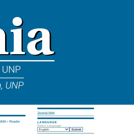
Journal Help
 SMA
>
Reader
LANGUAGE
Select Language