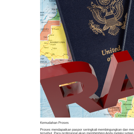
Kemudahan Proses
Proses mendapatkan paspor seringkali membingungkan dan mem
tersebut. Para profesional akan membimbing Anda melalui setiap