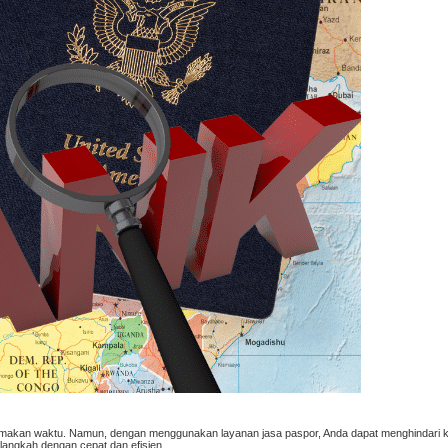
akan waktu. Namun, dengan menggunakan layanan jasa paspor, Anda dapat menghindari 
 langkah dengan cepat dan efisien.