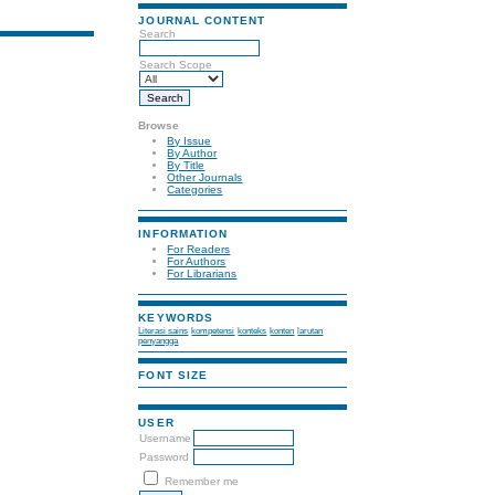
JOURNAL CONTENT
Search
Search Scope
Browse
By Issue
By Author
By Title
Other Journals
Categories
INFORMATION
For Readers
For Authors
For Librarians
KEYWORDS
Literasi sains
kompetensi
konteks
konten
larutan
penyangga
FONT SIZE
USER
Username
Password
Remember me