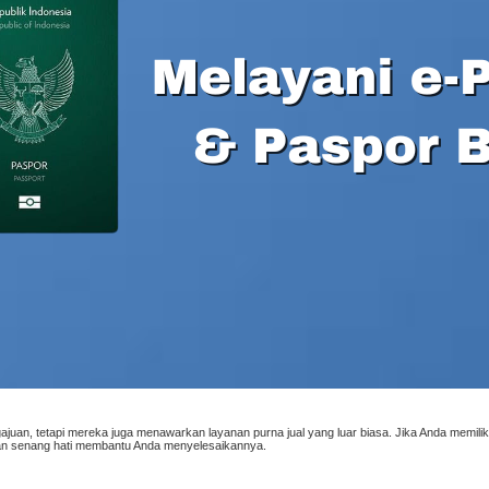
juan, tetapi mereka juga menawarkan layanan purna jual yang luar biasa. Jika Anda memilik
an senang hati membantu Anda menyelesaikannya.