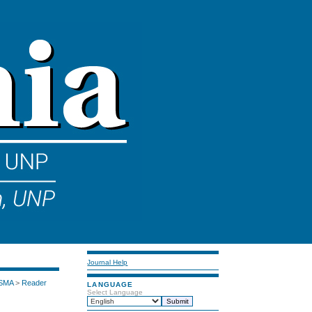
Journal Help
 SMA
>
Reader
LANGUAGE
Select Language