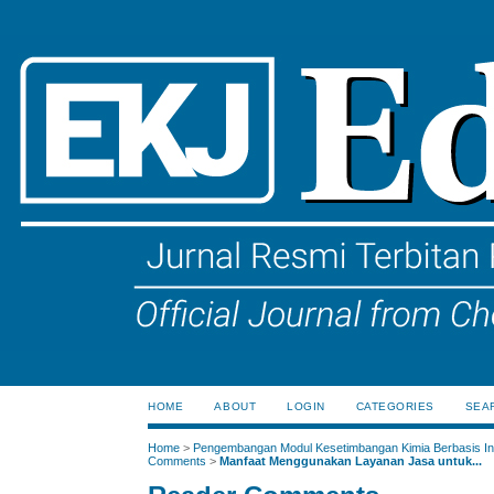
HOME
ABOUT
LOGIN
CATEGORIES
SEA
Home
>
Pengembangan Modul Kesetimbangan Kimia Berbasis Ink
Comments
>
Manfaat Menggunakan Layanan Jasa untuk...