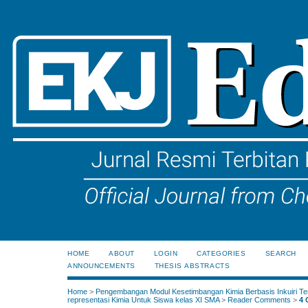
HOME
ABOUT
LOGIN
CATEGORIES
SEARCH
ANNOUNCEMENTS
THESIS ABSTRACTS
Home
>
Pengembangan Modul Kesetimbangan Kimia Berbasis Inkuiri Te
representasi Kimia Untuk Siswa kelas XI SMA
>
Reader Comments
>
4 