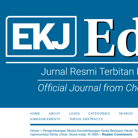
HOME
ABOUT
LOGIN
CATEGORIES
SEARCH
ANNOUNCEMENTS
THESIS ABSTRACTS
Home
>
Pengembangan Modul Kesetimbangan Kimia Berbasis Inkuiri Te
representasi Kimia Untuk Siswa kelas XI SMA
>
Reader Comments