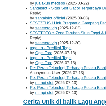
by
jualakun medsos
(2025-03-22)
Santaislot - Situs Slot Gacor Terpercaya D
Reply)
by
santaislot official
(2025-09-03)
SESEZEUS l Link Pragmatic Gampang Pe
by
sesetoto vip
(2025-12-02)
SESETOTO » Zona Taruhan Situs Togel & 
Reply)
by
sesetoto vip
(2025-12-20)
togel.to - Prediksi Togel
by
Ogel Tore
(2026-07-13)
togel.to - Prediksi Togel
by
Ogel Tore
(2026-07-13)
Re: Peran Teknologi Terhadap Pelaku Bisni
Anonymous User (2026-07-13)
Re: Peran Teknologi Terhadap Pelaku Bisni
by
mimpi slot
(2026-07-13)
Re: Peran Teknologi Terhadap Pelaku Bisni
by
mimpi slot
(2026-07-13)
Cerita Unik di balik Lagu Ang