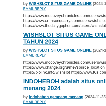
by
WISHSLOT SITUS GAME ONLINE
(2024-1
EMAIL REPLY
https://www.mccoveychronicles.com/users/wis
https://www.crimsonquarry.com/users/wishslot
https://www.thedailygopher.com/users/wishslot
WISHSLOT SITUS GAME ONL
TAHUN 2024
by
WISHSLOT SITUS GAME ONLINE
(2024-1
EMAIL REPLY
https://www.mccoveychronicles.com/users/wis
https://www.change.org/u/me?source_locatio
https://biolink.info/wishslot https://www.f6s.co
INDOHEBOH adalah situs on
menang 2024
by
indoheboh gampang menang
(2024-11-23
EMAIL REPLY