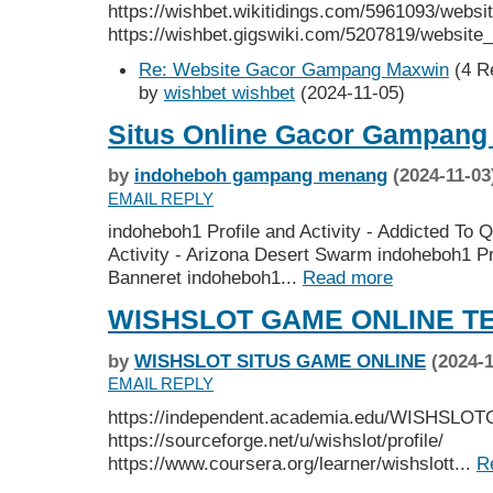
https://wishbet.wikitidings.com/5961093/webs
https://wishbet.gigswiki.com/5207819/websit
Re: Website Gacor Gampang Maxwin
(4 Re
by
wishbet wishbet
(2024-11-05)
Situs Online Gacor Gampan
by
indoheboh gampang menang
(2024-11-03
EMAIL REPLY
indoheboh1 Profile and Activity - Addicted To 
Activity - Arizona Desert Swarm indoheboh1 Pro
Banneret indoheboh1...
Read more
WISHSLOT GAME ONLINE TE
by
WISHSLOT SITUS GAME ONLINE
(2024-1
EMAIL REPLY
https://independent.academia.edu/WISHS
https://sourceforge.net/u/wishslot/profile/
https://www.coursera.org/learner/wishslott...
R