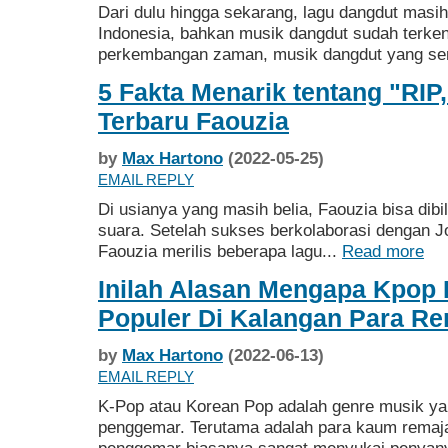
Dari dulu hingga sekarang, lagu dangdut masi
Indonesia, bahkan musik dangdut sudah terkena
perkembangan zaman, musik dangdut yang se
5 Fakta Menarik tentang "RIP,
Terbaru Faouzia
by
Max Hartono
(2022-05-25)
EMAIL REPLY
Di usianya yang masih belia, Faouzia bisa dibil
suara. Setelah sukses berkolaborasi dengan J
Faouzia merilis beberapa lagu...
Read more
Inilah Alasan Mengapa Kpop 
Populer Di Kalangan Para R
by
Max Hartono
(2022-06-13)
EMAIL REPLY
K-Pop atau Korean Pop adalah genre musik yan
penggemar. Terutama adalah para kaum remaja