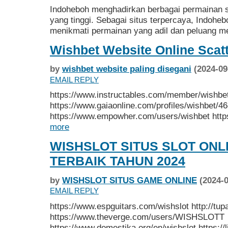
Indoheboh menghadirkan berbagai permainan s
yang tinggi. Sebagai situs terpercaya, Indoh
menikmati permainan yang adil dan peluang m
Wishbet Website Online Scat
by
wishbet website paling disegani
(2024-09
EMAIL REPLY
https://www.instructables.com/member/wishbe
https://www.gaiaonline.com/profiles/wishbet/4
https://www.empowher.com/users/wishbet http
more
WISHSLOT SITUS SLOT ONL
TERBAIK TAHUN 2024
by
WISHSLOT SITUS GAME ONLINE
(2024-0
EMAIL REPLY
https://www.espguitars.com/wishslot http://tu
https://www.theverge.com/users/WISHSLOTT
https://www.domestika.org/en/wishslot https://