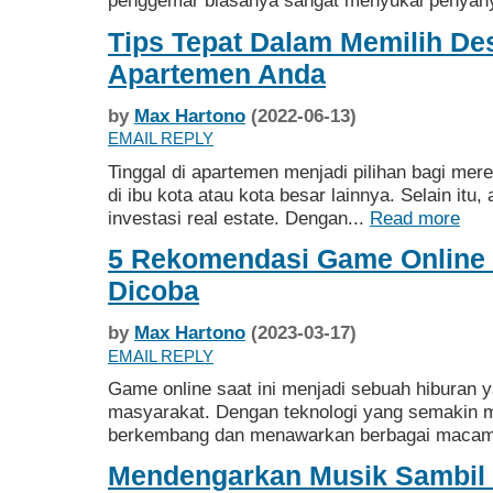
penggemar biasanya sangat menyukai penyany
Tips Tepat Dalam Memilih Des
Apartemen Anda
by
Max Hartono
(2022-06-13)
EMAIL REPLY
Tinggal di apartemen menjadi pilihan bagi me
di ibu kota atau kota besar lainnya. Selain itu
investasi real estate. Dengan...
Read more
5 Rekomendasi Game Online 
Dicoba
by
Max Hartono
(2023-03-17)
EMAIL REPLY
Game online saat ini menjadi sebuah hiburan y
masyarakat. Dengan teknologi yang semakin m
berkembang dan menawarkan berbagai macam
Mendengarkan Musik Sambil 