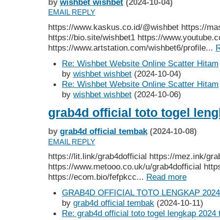
by
wishbet wishbet
(2024-10-04)
EMAIL REPLY
https://www.kaskus.co.id/@wishbet https://m
https://bio.site/wishbet1 https://www.youtube
https://www.artstation.com/wishbet6/profile...
Re: Wishbet Website Online Scatter Hitam
by
wishbet wishbet
(2024-10-04)
Re: Wishbet Website Online Scatter Hitam
by
wishbet wishbet
(2024-10-06)
grab4d official toto togel len
by
grab4d official tembak
(2024-10-08)
EMAIL REPLY
https://lit.link/grab4dofficial https://mez.ink/gra
https://www.metooo.co.uk/u/grab4dofficial https
https://ecom.bio/fefpkcc...
Read more
GRAB4D OFFICIAL TOTO LENGKAP 2024
by
grab4d official tembak
(2024-10-11)
Re: grab4d official toto togel lengkap 2024 