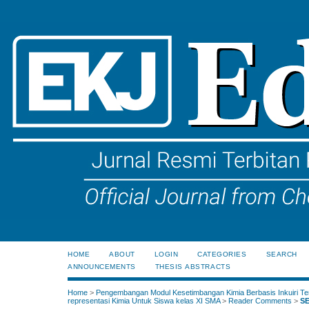
HOME
ABOUT
LOGIN
CATEGORIES
SEARCH
ANNOUNCEMENTS
THESIS ABSTRACTS
Home
>
Pengembangan Modul Kesetimbangan Kimia Berbasis Inkuiri Te
representasi Kimia Untuk Siswa kelas XI SMA
>
Reader Comments
>
SE