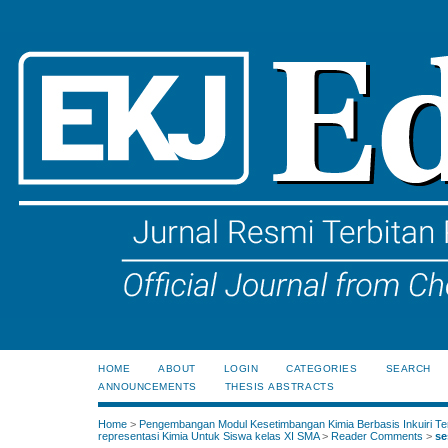
HOME
ABOUT
LOGIN
CATEGORIES
SEARCH
ANNOUNCEMENTS
THESIS ABSTRACTS
Home
>
Pengembangan Modul Kesetimbangan Kimia Berbasis Inkuiri Te
representasi Kimia Untuk Siswa kelas XI SMA
>
Reader Comments
>
se