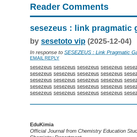
Reader Comments
sesezeus : link pragmati
by
sesetoto vip
(2025-12-04)
In response to
SESEZEUS : Link Pragmatic 
EMAIL REPLY
sesezeus
sesezeus
sesezeus
sesezeus
sese
sesezeus
sesezeus
sesezeus
sesezeus
sese
sesezeus
sesezeus
sesezeus
sesezeus
sese
sesezeus
sesezeus
sesezeus
sesezeus
sese
sesezeus
sesezeus
sesezeus
sesezeus
sese
EduKimia
Official Journal from Chemistry Education St