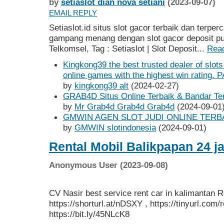
by
setiaslot dian nova setiani
(2023-09-07)
EMAIL REPLY
Setiaslot.id situs slot gacor terbaik dan terper
gampang menang dengan slot gacor deposit pu
Telkomsel, Tag : Setiaslot | Slot Deposit...
Rea
Kingkong39 the best trusted dealer of slots
online games with the highest win rating. 
by
kingkong39 alt
(2024-02-27)
GRAB4D Situs Online Terbaik & Bandar Te
by
Mr Grab4d Grab4d Grab4d
(2024-09-01
GMWIN AGEN SLOT JUDI ONLINE TERB
by
GMWIN slotindonesia
(2024-09-01)
Rental Mobil Balikpapan 24 j
Anonymous User (2023-09-08)
CV Nasir best service rent car in kalimantan R
https://shorturl.at/nDSXY , https://tinyurl.com/
https://bit.ly/45NLcK8