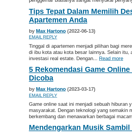
penggemar biasanya sangat menyukai penyany
Tips Tepat Dalam Memilih Des
Apartemen Anda
by
Max Hartono
(2022-06-13)
EMAIL REPLY
Tinggal di apartemen menjadi pilihan bagi me
di ibu kota atau kota besar lainnya. Selain itu
investasi real estate. Dengan...
Read more
5 Rekomendasi Game Online 
Dicoba
by
Max Hartono
(2023-03-17)
EMAIL REPLY
Game online saat ini menjadi sebuah hiburan y
masyarakat. Dengan teknologi yang semakin m
berkembang dan menawarkan berbagai macam
Mendengarkan Musik Sambil 