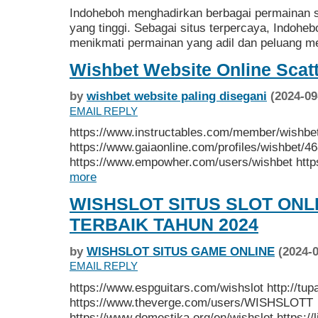
Indoheboh menghadirkan berbagai permainan s
yang tinggi. Sebagai situs terpercaya, Indoh
menikmati permainan yang adil dan peluang m
Wishbet Website Online Scat
by
wishbet website paling disegani
(2024-09
EMAIL REPLY
https://www.instructables.com/member/wishbe
https://www.gaiaonline.com/profiles/wishbet/4
https://www.empowher.com/users/wishbet http
more
WISHSLOT SITUS SLOT ONL
TERBAIK TAHUN 2024
by
WISHSLOT SITUS GAME ONLINE
(2024-0
EMAIL REPLY
https://www.espguitars.com/wishslot http://tu
https://www.theverge.com/users/WISHSLOTT
https://www.domestika.org/en/wishslot https://