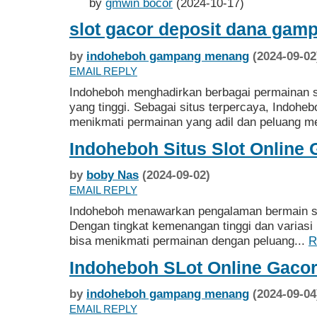
by
gmwin bocor
(2024-10-17)
slot gacor deposit dana ga
by
indoheboh gampang menang
(2024-09-02
EMAIL REPLY
Indoheboh menghadirkan berbagai permainan s
yang tinggi. Sebagai situs terpercaya, Indoh
menikmati permainan yang adil dan peluang m
Indoheboh Situs Slot Onlin
by
boby Nas
(2024-09-02)
EMAIL REPLY
Indoheboh menawarkan pengalaman bermain sl
Dengan tingkat kemenangan tinggi dan varias
bisa menikmati permainan dengan peluang...
R
Indoheboh SLot Online Gaco
by
indoheboh gampang menang
(2024-09-04
EMAIL REPLY