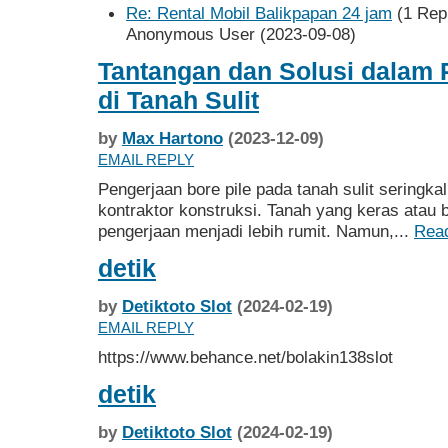
Re: Rental Mobil Balikpapan 24 jam
(1 Rep
Anonymous User (2023-09-08)
Tantangan dan Solusi dalam 
di Tanah Sulit
by
Max Hartono
(2023-12-09)
EMAIL REPLY
Pengerjaan bore pile pada tanah sulit seringka
kontraktor konstruksi. Tanah yang keras atau
pengerjaan menjadi lebih rumit. Namun,...
Rea
detik
by
Detiktoto Slot
(2024-02-19)
EMAIL REPLY
https://www.behance.net/bolakin138slot
detik
by
Detiktoto Slot
(2024-02-19)