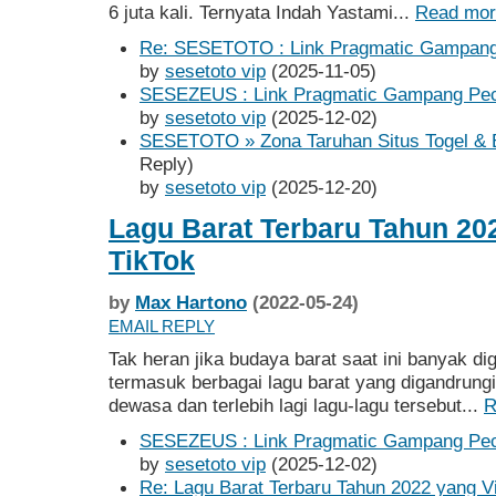
6 juta kali. Ternyata Indah Yastami...
Read mor
Re: SESETOTO : Link Pragmatic Gampang
by
sesetoto vip
(2025-11-05)
SESEZEUS : Link Pragmatic Gampang Pe
by
sesetoto vip
(2025-12-02)
SESETOTO » Zona Taruhan Situs Togel & 
Reply)
by
sesetoto vip
(2025-12-20)
Lagu Barat Terbaru Tahun 202
TikTok
by
Max Hartono
(2022-05-24)
EMAIL REPLY
Tak heran jika budaya barat saat ini banyak d
termasuk berbagai lagu barat yang digandrungi
dewasa dan terlebih lagi lagu-lagu tersebut...
R
SESEZEUS : Link Pragmatic Gampang Pe
by
sesetoto vip
(2025-12-02)
Re: Lagu Barat Terbaru Tahun 2022 yang Vir