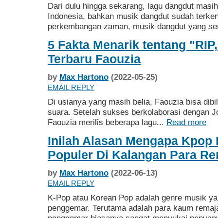
Dari dulu hingga sekarang, lagu dangdut masi
Indonesia, bahkan musik dangdut sudah terkena
perkembangan zaman, musik dangdut yang se
5 Fakta Menarik tentang "RIP,
Terbaru Faouzia
by
Max Hartono
(2022-05-25)
EMAIL REPLY
Di usianya yang masih belia, Faouzia bisa dibil
suara. Setelah sukses berkolaborasi dengan J
Faouzia merilis beberapa lagu...
Read more
Inilah Alasan Mengapa Kpop 
Populer Di Kalangan Para R
by
Max Hartono
(2022-06-13)
EMAIL REPLY
K-Pop atau Korean Pop adalah genre musik yan
penggemar. Terutama adalah para kaum remaja