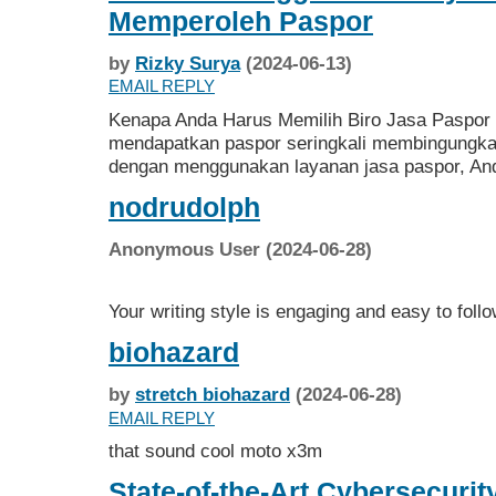
Memperoleh Paspor
by
Rizky Surya
(2024-06-13)
EMAIL REPLY
Kenapa Anda Harus Memilih Biro Jasa Paspo
mendapatkan paspor seringkali membingungk
dengan menggunakan layanan jasa paspor, An
nodrudolph
Anonymous User (2024-06-28)
Your writing style is engaging and easy to fol
biohazard
by
stretch biohazard
(2024-06-28)
EMAIL REPLY
that sound cool moto x3m
State-of-the-Art Cybersecurit