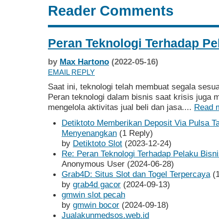
Reader Comments
Peran Teknologi Terhadap Pel
by
Max Hartono
(2022-05-16)
EMAIL REPLY
Saat ini, teknologi telah membuat segala sesu
Peran teknologi dalam bisnis saat krisis ju
mengelola aktivitas jual beli dan jasa....
Read 
Detiktoto Memberikan Deposit Via Pulsa 
Menyenangkan
(1 Reply)
by
Detiktoto Slot
(2023-12-24)
Re: Peran Teknologi Terhadap Pelaku Bisni
Anonymous User (2024-06-28)
Grab4D: Situs Slot dan Togel Terpercaya
(1
by
grab4d gacor
(2024-09-13)
gmwin slot pecah
by
gmwin bocor
(2024-09-18)
Jualakunmedsos.web.id