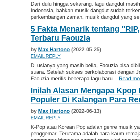
Dari dulu hingga sekarang, lagu dangdut masi
Indonesia, bahkan musik dangdut sudah terkena
perkembangan zaman, musik dangdut yang se
5 Fakta Menarik tentang "RIP,
Terbaru Faouzia
by
Max Hartono
(2022-05-25)
EMAIL REPLY
Di usianya yang masih belia, Faouzia bisa dibil
suara. Setelah sukses berkolaborasi dengan J
Faouzia merilis beberapa lagu baru...
Read mo
Inilah Alasan Mengapa Kpop 
Populer Di Kalangan Para R
by
Max Hartono
(2022-06-13)
EMAIL REPLY
K-Pop atau Korean Pop adalah genre musik yan
penggemar. Terutama adalah para kaum remaja