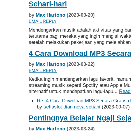
Sehari-hari
by
Max Hartono
(2023-03-20)
EMAIL REPLY
Mendengarkan musik adalah aktivitas yang ban
terutama bagi mereka yang ingin mengisi wakt
setelah melakukan pekerjaan yang melelahkan
4 Cara Download MP3 Secara 
by
Max Hartono
(2023-03-22)
EMAIL REPLY
Ketika ingin mendengarkan lagu favorit, namun
streaming musik seperti Spotify atau Apple Mu
alternatif untuk mendapatkan lagu-lagu...
Read
Re: 4 Cara Download MP3 Secara Gratis d
by
setiaslot dian nova setiani
(2023-09-07)
Pentingnya Belajar Ngaji Seja
by
Max Hartono
(2023-03-24)