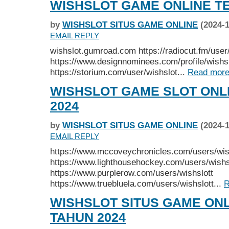
WISHSLOT GAME ONLINE TE
by
WISHSLOT SITUS GAME ONLINE
(2024-1
EMAIL REPLY
wishslot.gumroad.com https://radiocut.fm/us
https://www.designnominees.com/profile/wishs
https://storium.com/user/wishslot...
Read mor
WISHSLOT GAME SLOT ONL
2024
by
WISHSLOT SITUS GAME ONLINE
(2024-1
EMAIL REPLY
https://www.mccoveychronicles.com/users/wis
https://www.lighthousehockey.com/users/wishs
https://www.purplerow.com/users/wishslott
https://www.truebluela.com/users/wishslott...
R
WISHSLOT SITUS GAME ONL
TAHUN 2024