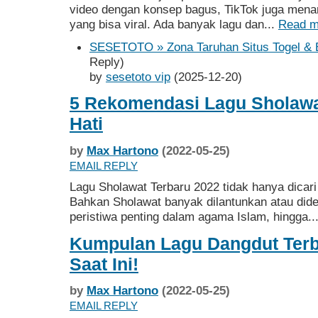
video dengan konsep bagus, TikTok juga mena
yang bisa viral. Ada banyak lagu dan...
Read m
SESETOTO » Zona Taruhan Situs Togel & 
Reply)
by
sesetoto vip
(2025-12-20)
5 Rekomendasi Lagu Sholaw
Hati
by
Max Hartono
(2022-05-25)
EMAIL REPLY
Lagu Sholawat Terbaru 2022 tidak hanya dicar
Bahkan Sholawat banyak dilantunkan atau diden
peristiwa penting dalam agama Islam, hingga..
Kumpulan Lagu Dangdut Terb
Saat Ini!
by
Max Hartono
(2022-05-25)
EMAIL REPLY