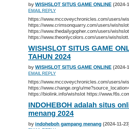
by
WISHSLOT SITUS GAME ONLINE
(2024-1
EMAIL REPLY
https://www.mccoveychronicles.com/users/wis
https://www.crimsonquarry.com/users/wishslot
https://www.thedailygopher.com/users/wishslot
https://www.theonlycolors.com/users/wishslott
WISHSLOT SITUS GAME ONL
TAHUN 2024
by
WISHSLOT SITUS GAME ONLINE
(2024-1
EMAIL REPLY
https://www.mccoveychronicles.com/users/wis
https://www.change.org/u/me?source_locatio
https://biolink.info/wishslot https://www.f6s.co
INDOHEBOH adalah situs on
menang 2024
by
indoheboh gampang menang
(2024-11-23