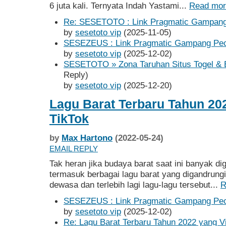
6 juta kali. Ternyata Indah Yastami...
Read mor
Re: SESETOTO : Link Pragmatic Gampang
by
sesetoto vip
(2025-11-05)
SESEZEUS : Link Pragmatic Gampang Pe
by
sesetoto vip
(2025-12-02)
SESETOTO » Zona Taruhan Situs Togel & 
Reply)
by
sesetoto vip
(2025-12-20)
Lagu Barat Terbaru Tahun 202
TikTok
by
Max Hartono
(2022-05-24)
EMAIL REPLY
Tak heran jika budaya barat saat ini banyak d
termasuk berbagai lagu barat yang digandrungi
dewasa dan terlebih lagi lagu-lagu tersebut...
R
SESEZEUS : Link Pragmatic Gampang Pe
by
sesetoto vip
(2025-12-02)
Re: Lagu Barat Terbaru Tahun 2022 yang Vir