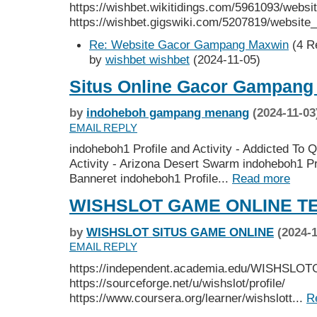
https://wishbet.wikitidings.com/5961093/webs
https://wishbet.gigswiki.com/5207819/websit
Re: Website Gacor Gampang Maxwin
(4 Re
by
wishbet wishbet
(2024-11-05)
Situs Online Gacor Gampan
by
indoheboh gampang menang
(2024-11-03
EMAIL REPLY
indoheboh1 Profile and Activity - Addicted To 
Activity - Arizona Desert Swarm indoheboh1 Pro
Banneret indoheboh1 Profile...
Read more
WISHSLOT GAME ONLINE TE
by
WISHSLOT SITUS GAME ONLINE
(2024-1
EMAIL REPLY
https://independent.academia.edu/WISHS
https://sourceforge.net/u/wishslot/profile/
https://www.coursera.org/learner/wishslott...
R