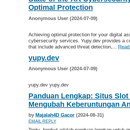
Optimal Protection
Anonymous User (2024-07-09)
Achieving optimal protection for your digital as
cybersecurity services. Yupy.dev provides a 
that include advanced threat detection,...
Read
yupy.dev
Anonymous User (2024-07-09)
yupy.dev yupy.dev
Panduan Lengkap: Situs Slot
Mengubah Keberuntungan A
by
Majalah4D Gacor
(2024-08-31)
EMAIL REPLY
Tentu, berikut adalah panduan lengkap untuk 