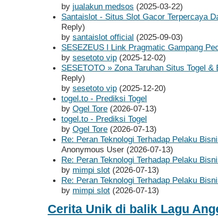
by
jualakun medsos
(2025-03-22)
Santaislot - Situs Slot Gacor Terpercaya D
Reply)
by
santaislot official
(2025-09-03)
SESEZEUS l Link Pragmatic Gampang Pe
by
sesetoto vip
(2025-12-02)
SESETOTO » Zona Taruhan Situs Togel & 
Reply)
by
sesetoto vip
(2025-12-20)
togel.to - Prediksi Togel
by
Ogel Tore
(2026-07-13)
togel.to - Prediksi Togel
by
Ogel Tore
(2026-07-13)
Re: Peran Teknologi Terhadap Pelaku Bisni
Anonymous User (2026-07-13)
Re: Peran Teknologi Terhadap Pelaku Bisni
by
mimpi slot
(2026-07-13)
Re: Peran Teknologi Terhadap Pelaku Bisni
by
mimpi slot
(2026-07-13)
Cerita Unik di balik Lagu Ang