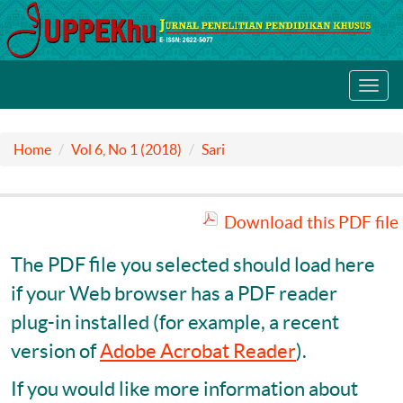
Toggl
navig
Home
Vol 6, No 1 (2018)
Sari
Download this PDF file
The PDF file you selected should load here
if your Web browser has a PDF reader
plug-in installed (for example, a recent
version of
Adobe Acrobat Reader
).
If you would like more information about