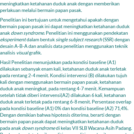
meningkatkan ketahanan duduk anak dengan memberikan
perlakuan melalui bermain papan pasak.
Penelitian ini bertujuan untuk mengetahui apakah dengan
bermain papan pasak ini dapat meningkatkan ketahanan duduk
anak
down syndrome
. Penelitian ini menggunakan pendekatan
eksperiment
dalam bentuk
single subject research
(SSR) dengan
desain A-B-A dan analisis data penelitian menggunakan teknik
analisis
visual
grafik.
Hasil Penelitian menunjukkan pada kondisi baseline (A1)
dilakukan sebanyak enam kali, ketahanan duduk anak terletak
pada rentang 2-4 menit. Kondisi intervensi (B) dilakukan tujuh
kali dengan menggunakan bermain papan pasak, ketahanan
duduk anak meningkat, pada rentang 4-7 menit. Kemampuan
setelah tidak diberi intervensi(A2) dilakukan 6 kali, ketahanan
duduk anak terletak pada rentang 6-8 menit. Persentase overlap
pada kondisi baseline (A1) 0% dan kondisi baseline (A2) 71,4%.
Dengan demikian bahwa hipotesis diterima, berarti dengan
bermain papan pasak dapat meningkatkan ketahanan duduk
pada anak
down syndrome
di kelas VII SLB Wacana Asih Padang.